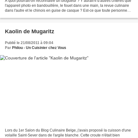
A quoi pourrait-on reconnaitre un blogueur ? Y aurait-il d'autres critères que
l'appareil photo en bandouillère, le fouet dans une main, la revue culinaire
dans l'autre et le chinois en guise de casque ? Est-ce que toute personne
ayant les yeux papillonant...
Kaolin de Mugaritz
Publié le 21/08/2011 à 09:04
Par
Philou - Un Cuisinier chez Vous
Lors du 1er Salon du Blog Culinaire Belge, j'avais proposé la cuisson d'une
volaille Saint-Sever dans de l'argile blanche. Cette croute n'était bien