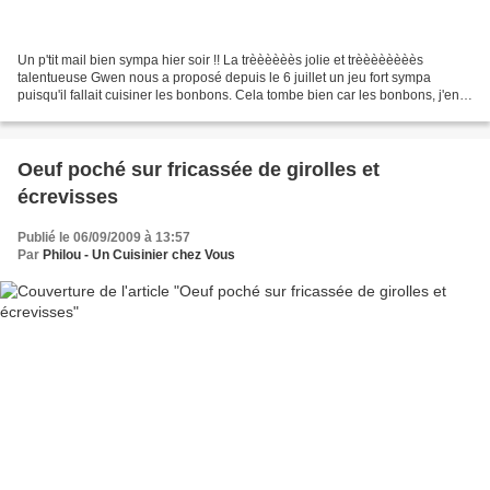
Un p'tit mail bien sympa hier soir !! La trèèèèèès jolie et trèèèèèèèès
talentueuse Gwen nous a proposé depuis le 6 juillet un jeu fort sympa
puisqu'il fallait cuisiner les bonbons. Cela tombe bien car les bonbons, j'en
suis gaga !! Ca bien évidement,...
Oeuf poché sur fricassée de girolles et
écrevisses
Publié le 06/09/2009 à 13:57
Par
Philou - Un Cuisinier chez Vous