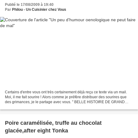
Publié le 17/08/2009 à 19:40
Par
Philou - Un Cuisinier chez Vous
Certains d'entre vous ont très certainement déjà reçu ce texte via un mail.
Moi, il me fait sourire ! Alors comme je préfère distribuer des sourires que
des grimances, je le partage avec vous. " BELLE HISTOIRE DE GRAND
CRU CLASSE Il m’est arrivé une histoire...
Poire caramélisée, truffe au chocolat
glacée,after eight Tonka