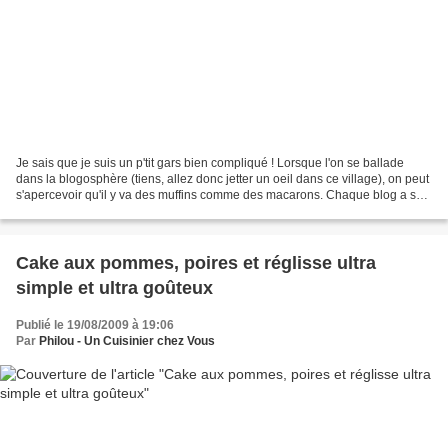
Je sais que je suis un p'tit gars bien compliqué ! Lorsque l'on se ballade
dans la blogosphère (tiens, allez donc jetter un oeil dans ce village), on peut
s'apercevoir qu'il y va des muffins comme des macarons. Chaque blog a sa
recette. Il y en a des...
Cake aux pommes, poires et réglisse ultra
simple et ultra goûteux
Publié le 19/08/2009 à 19:06
Par
Philou - Un Cuisinier chez Vous