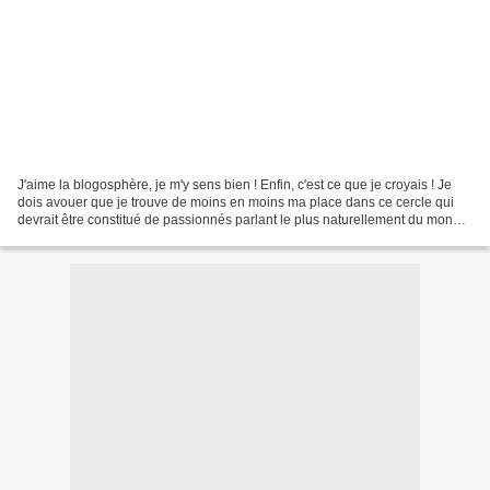
J'aime la blogosphère, je m'y sens bien ! Enfin, c'est ce que je croyais ! Je
dois avouer que je trouve de moins en moins ma place dans ce cercle qui
devrait être constitué de passionnés parlant le plus naturellement du monde
de leur cuisine et de ce...