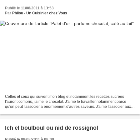
Publié le 11/08/2011 à 13:53
Par
Philou - Un Cuisinier chez Vous
Celles et ceux qui suivent mon blog et notamment les recettes sucrées
l'auront compris, j'aime le chocolat. J'aime le travailler notamment parce
qu'on peut l'associer à énormément d'autres saveurs. J'aime l'associer aux
fruits (agrumes, framboises, bananes,...
Ich el boulboul ou nid de rossignol
Publié le 08/08/2011 à 08:00