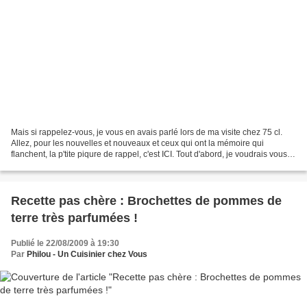
Mais si rappelez-vous, je vous en avais parlé lors de ma visite chez 75 cl.
Allez, pour les nouvelles et nouveaux et ceux qui ont la mémoire qui
flanchent, la p'tite piqure de rappel, c'est ICI. Tout d'abord, je voudrais vous
parler un peu des vins de...
Recette pas chère : Brochettes de pommes de
terre très parfumées !
Publié le 22/08/2009 à 19:30
Par
Philou - Un Cuisinier chez Vous