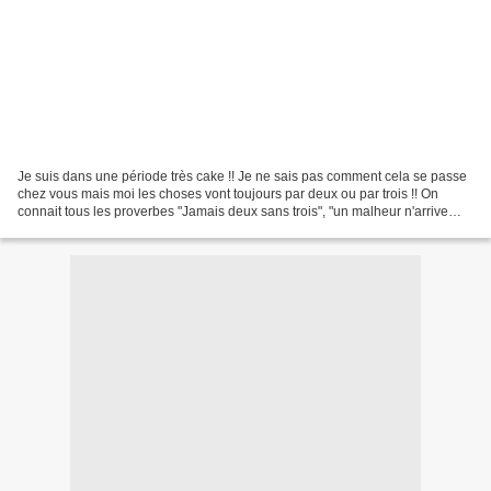
Je suis dans une période très cake !! Je ne sais pas comment cela se passe
chez vous mais moi les choses vont toujours par deux ou par trois !! On
connait tous les proverbes "Jamais deux sans trois", "un malheur n'arrive
jamais seul" etc,... Je m'aperçois...