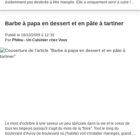
évidemment pas destinée à être mangée. Elle a uniquement servi à cuire la
volaille à l'étouffée pour lui...
Barbe à papa en dessert et en pâte à tartiner
Publié le 18/10/2009 à 12:30
Par
Philou - Un Cuisinier chez Vous
Le mois d'octobre à une saveur un peu spéciale dans la vie et le coeur de
tous les liégeois puisqu'il s'agit du mois de la "foire". Tout le long du
boulevard d'Avroy (le boulevard où j'habite) voit s'installer manèges, grand-
roue et baraques en tous genres....