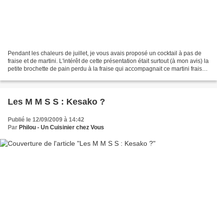
Pendant les chaleurs de juillet, je vous avais proposé un cocktail à pas de
fraise et de martini. L'intérêt de cette présentation était surtout (à mon avis) la
petite brochette de pain perdu à la fraise qui accompagnait ce martini fraise.
Bon, je m'esssplique...
Les M M S S : Kesako ?
Publié le 12/09/2009 à 14:42
Par
Philou - Un Cuisinier chez Vous