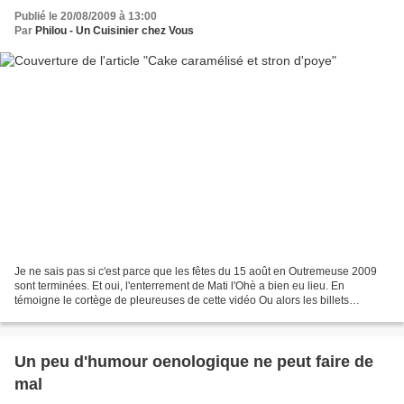
Publié le 20/08/2009 à 13:00
Par
Philou - Un Cuisinier chez Vous
Je ne sais pas si c'est parce que les fêtes du 15 août en Outremeuse 2009
sont terminées. Et oui, l'enterrement de Mati l'Ohè a bien eu lieu. En
témoigne le cortège de pleureuses de cette vidéo Ou alors les billets
débordant de poésies, d'amour et de...
Un peu d'humour oenologique ne peut faire de
mal