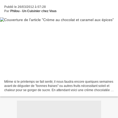
Publié le 26/03/2012 à 07:28
Par
Philou - Un Cuisinier chez Vous
Même si le printemps se fait sentir, il nous faudra encore quelques semaines
avant de déguster de "bonnes fraises" ou autres fruits nécessitant soleil et
chaleur pour se gorger de sucre. En attendant voici une crème chocolatée (il
n'y a pas de saison...