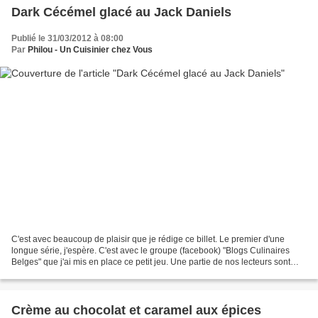
Dark Cécémel glacé au Jack Daniels
Publié le 31/03/2012 à 08:00
Par
Philou - Un Cuisinier chez Vous
C'est avec beaucoup de plaisir que je rédige ce billet. Le premier d'une
longue série, j'espère. C'est avec le groupe (facebook) "Blogs Culinaires
Belges" que j'ai mis en place ce petit jeu. Une partie de nos lecteurs sont
bien évidement belges mais beaucoup...
Crème au chocolat et caramel aux épices