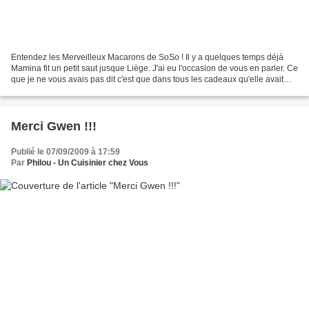
Entendez les Merveilleux Macarons de SoSo ! Il y a quelques temps déjà
Mamina fit un petit saut jusque Liège. J'ai eu l'occasion de vous en parler. Ce
que je ne vous avais pas dit c'est que dans tous les cadeaux qu'elle avait
dans ses bagages, il y avait...
Merci Gwen !!!
Publié le 07/09/2009 à 17:59
Par
Philou - Un Cuisinier chez Vous