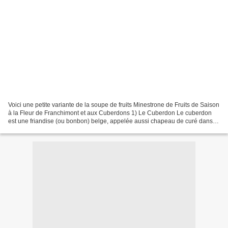
Voici une petite variante de la soupe de fruits Minestrone de Fruits de Saison
à la Fleur de Franchimont et aux Cuberdons 1) Le Cuberdon Le cuberdon
est une friandise (ou bonbon) belge, appelée aussi chapeau de curé dans
l'ouest de la Wallonie et neuseke...