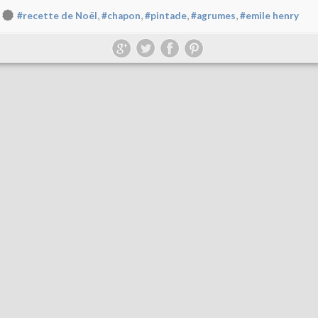
,
,
,
,
#recette de Noël
#chapon
#pintade
#agrumes
#emile henry