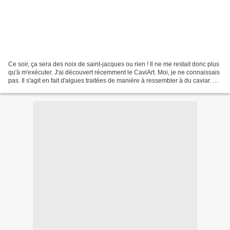
Ce soir, ça sera des noix de saint-jacques ou rien ! Il ne me restait donc plus
qu'à m'exécuter. J'ai découvert récemment le CaviArt. Moi, je ne connaissais
pas. Il s'agit en fait d'algues traitées de manière à ressembler à du caviar. Le
goût est très...