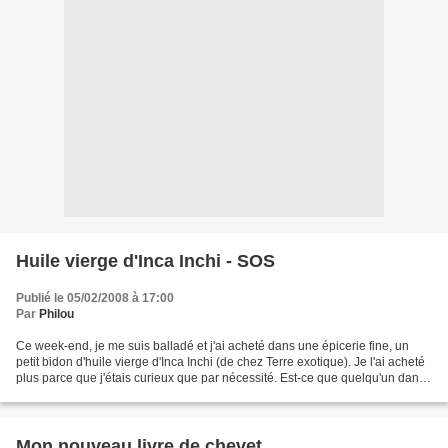
Huile vierge d'Inca Inchi - SOS
Publié le 05/02/2008 à 17:00
Par
Philou
Ce week-end, je me suis balladé et j'ai acheté dans une épicerie fine, un
petit bidon d'huile vierge d'Inca Inchi (de chez Terre exotique). Je l'ai acheté
plus parce que j'étais curieux que par nécessité. Est-ce que quelqu'un dans
la blogosphère connaît...
Mon nouveau livre de chevet