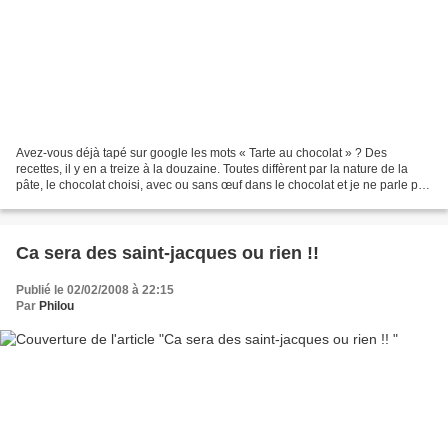
Avez-vous déjà tapé sur google les mots « Tarte au chocolat » ? Des
recettes, il y en a treize à la douzaine. Toutes diffèrent par la nature de la
pâte, le chocolat choisi, avec ou sans œuf dans le chocolat et je ne parle pas
encore des tartes au chocolat...
Ca sera des saint-jacques ou rien !!
Publié le 02/02/2008 à 22:15
Par
Philou