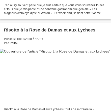
J'en ai s'y souvent parlé que je suis certain que vous vous souvenez toutes
et tous que je fais partie d'une confrérie gastronomique géniale « Les
Magnêus d'crolêye djote di Warou ». Ce week-end, se tient notre 24ème
chapitre. Il y aura bien évidemment...
Risotto à la Rose de Damas et aux Lychees
Publié le 10/02/2008 à 15:03
Par
Philou
Risotto à la Rose de Damas et aux Lychees Coulis de mozzarella -