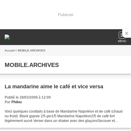
Publicité
MENU
Accueil
» MOBILE.ARCHIVES
MOBILE.ARCHIVES
La mandarine aime le café et vice versa
Publié le 28/02/2008 à 12:00
Par
Philou
Voici quelques cocktails à base de Mandarine Napoléon et de café (chaud
ou froid). Black gypsie 2/5 gin1/5 Mandarine Napoléon2/5 de café fort
légèrement sucré Verser dans un shaker avec des glaçonsSecouer et
débarrasser dans un verre type verre à whisky...