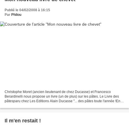
Publié le 04/02/2008 à 16:15
Par
Philou
Christophe Moret (ancien lieutenant de chez Ducasse) et Francesco
Berardinelli nous propose un livre (un de plus) sur les pâtes. Le Livre des
pâtesparu chez Les Editions Alain Ducasse "... des pâtes toute l'année !En
apéritif, en entrée, en plat ou en...
Il m'en restait !