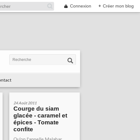
Connexion
+
Créer mon blog
ntact
24 Août 2011
Courge du siam
glacée - caramel et
épices - Tomate
confite
Qu'on l'appelle Malabar