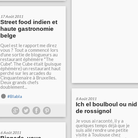
17 Août 2011
Street food indien et
haute gastronomie
belge
Quel est le rapport me direz
vous ? Tout a commencé lors
d'une sortie de blogueurs au
restaurant éphémère "The
Cube". The Cube était (puisque
éphémère) un restaurant haut
perché sur les arcades du
Cinquantenaire à Bruxelles.
Deux grands chefs
doublement...
#Blabla
8 Août 2011
Ich el boulboul ou nid
de rossignol
Je vous ai raconté, il y a
quelques temps déjà que je
suis allé rendre une petite
6 Août 2011
visite à Toulouse chez