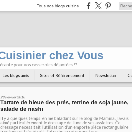
Tous nos blogs cuisine
 Cuisinier chez Vous
bérante pour vos casseroles déjantées !?
Les blogs amis
Sites et Référencement
Newsletter
Co
28 Février 2010
Tartare de bleue des prés, terrine de soja jaune,
salade de nashi
Il y a quelques temps, en me baladant sur le blog de Mamina, j'avais
aimé particulièrement le dressage de l'une de ses assiettes. Ce
dressage nécessitait l'utilisation d'un emporte pièce rectangulaire
très long et très étroit. J'ai eu beau retourner tous...