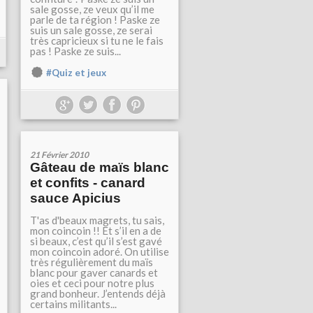
sale gosse, ze veux qu’il me
parle de ta région ! Paske ze
suis un sale gosse, ze serai
très capricieux si tu ne le fais
pas ! Paske ze suis...
#Quiz et jeux
21 Février 2010
Gâteau de maïs blanc
et confits - canard
sauce Apicius
T'as d'beaux magrets, tu sais,
mon coincoin !! Et s’il en a de
si beaux, c’est qu’il s’est gavé
mon coincoin adoré. On utilise
très régulièrement du maïs
blanc pour gaver canards et
oies et ceci pour notre plus
grand bonheur. J’entends déjà
certains militants...