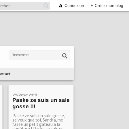
Connexion
+
Créer mon blog
ntact
28 Février 2010
Paske ze suis un sale
gosse !!!
Paske ze suis un sale gosse,
ze veux que toi, Sandra, me
fasse un petit gâteau à la
confiture ! Paske ze suis un