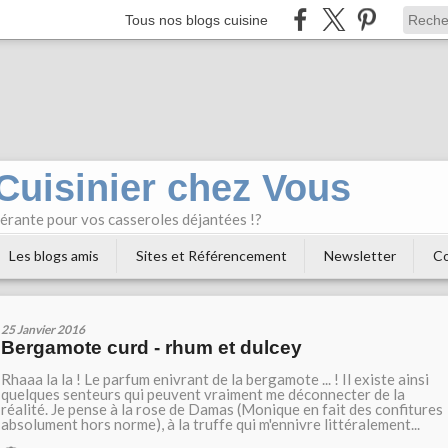
Tous nos blogs cuisine
 Cuisinier chez Vous
bérante pour vos casseroles déjantées !?
Les blogs amis
Sites et Référencement
Newsletter
Co
25 Janvier 2016
Bergamote curd - rhum et dulcey
Rhaaa la la ! Le parfum enivrant de la bergamote ... ! Il existe ainsi
quelques senteurs qui peuvent vraiment me déconnecter de la
réalité. Je pense à la rose de Damas (Monique en fait des confitures
absolument hors norme), à la truffe qui m'ennivre littéralement...