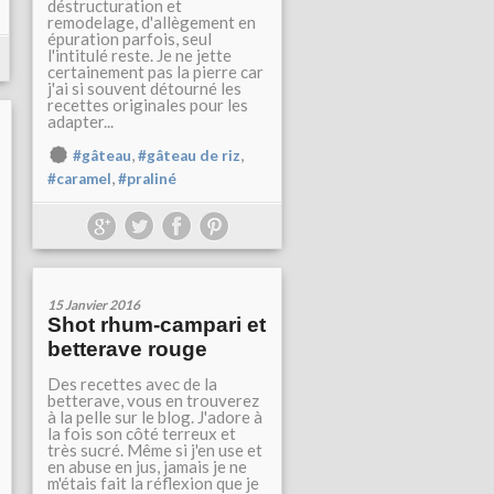
déstructuration et
remodelage, d'allègement en
épuration parfois, seul
l'intitulé reste. Je ne jette
certainement pas la pierre car
j'ai si souvent détourné les
recettes originales pour les
adapter...
,
,
#gâteau
#gâteau de riz
,
#caramel
#praliné
15 Janvier 2016
Shot rhum-campari et
betterave rouge
Des recettes avec de la
betterave, vous en trouverez
à la pelle sur le blog. J'adore à
la fois son côté terreux et
très sucré. Même si j'en use et
en abuse en jus, jamais je ne
m'étais fait la réflexion que je