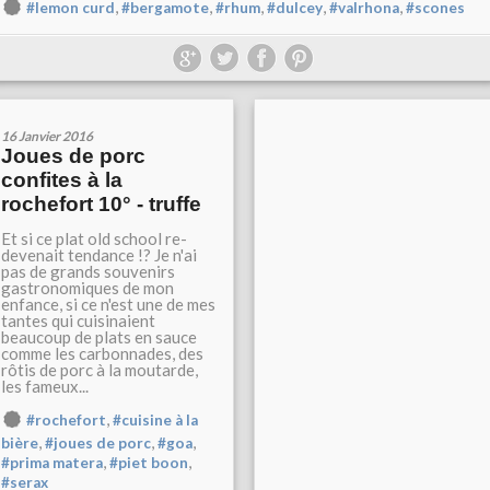
,
,
,
,
,
#lemon curd
#bergamote
#rhum
#dulcey
#valrhona
#scones
16 Janvier 2016
Joues de porc
confites à la
rochefort 10° - truffe
Et si ce plat old school re-
devenait tendance !? Je n'ai
pas de grands souvenirs
gastronomiques de mon
enfance, si ce n'est une de mes
tantes qui cuisinaient
beaucoup de plats en sauce
comme les carbonnades, des
rôtis de porc à la moutarde,
les fameux...
,
#rochefort
#cuisine à la
,
,
,
bière
#joues de porc
#goa
,
,
#prima matera
#piet boon
#serax