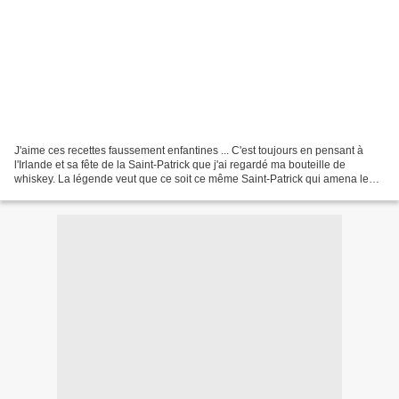
J'aime ces recettes faussement enfantines ... C'est toujours en pensant à
l'Irlande et sa fête de la Saint-Patrick que j'ai regardé ma bouteille de
whiskey. La légende veut que ce soit ce même Saint-Patrick qui amena le
premier alambic en Irlande. Ce...