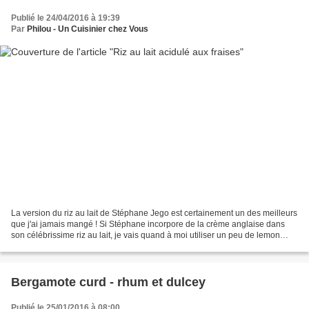
Publié le 24/04/2016 à 19:39
Par
Philou - Un Cuisinier chez Vous
La version du riz au lait de Stéphane Jego est certainement un des meilleurs
que j'ai jamais mangé ! Si Stéphane incorpore de la crème anglaise dans
son célébrissime riz au lait, je vais quand à moi utiliser un peu de lemon
curd. Je n'oublie pas non plus...
Bergamote curd - rhum et dulcey
Publié le 25/01/2016 à 08:00