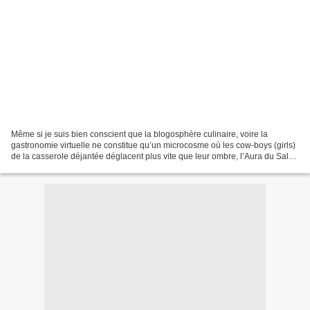
Même si je suis bien conscient que la blogosphère culinaire, voire la
gastronomie virtuelle ne constitue qu’un microcosme où les cow-boys (girls)
de la casserole déjantée déglacent plus vite que leur ombre, l’Aura du Salon
du blog culinaire de Soissons...