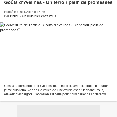
Goûts d'Yvelines - Un terroir plein de promesses
Publié le 03/11/2013 à 15:36
Par
Philou - Un Cuisinier chez Vous
C’est à la demande de « Yvelines Tourisme » qu’avec quelques blogueurs,
je me suis retrouvé dans la vallée de Chevreuse chez Stéphane Rous,
éleveur d’escargots. L’occasion est belle pour nous parler des différents
producteurs des Yvelines, fruits, miels,...