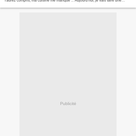
l'aurez compris, ma cuisine me manque ... Aujourd'hui, je vais faire une
petite exception. Isabelle m'a apporté...
Publicité