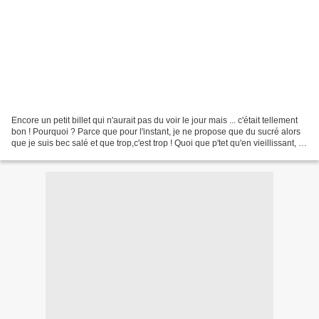
Encore un petit billet qui n'aurait pas du voir le jour mais ... c'était tellement
bon ! Pourquoi ? Parce que pour l'instant, je ne propose que du sucré alors
que je suis bec salé et que trop,c'est trop ! Quoi que p'tet qu'en vieillissant, je
me rabats...