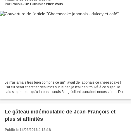
Par
Philou - Un Cuisinier chez Vous
Je n'ai jamais très bien compris ce qu'il avait de japonais ce cheesecake !
J'ai eu beau chercher des infos sur le net, je n'ai rien trouvé à ce sujet. Je
sais simplement qu'à la base, seuls 3 ingrédients seraient nécessaires. Du
chocolat blanc, des oeufs...
Le gâteau indémoulable de Jean-François et
plus si affinités
Publié le 14/03/2016 à 13:18