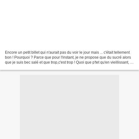
Encore un petit billet qui n'aurait pas du voir le jour mais ... c'était tellement
bon ! Pourquoi ? Parce que pour l'instant, je ne propose que du sucré alors
que je suis bec salé et que trop,c'est trop ! Quoi que p'tet qu'en vieillissant, je
me rabats...