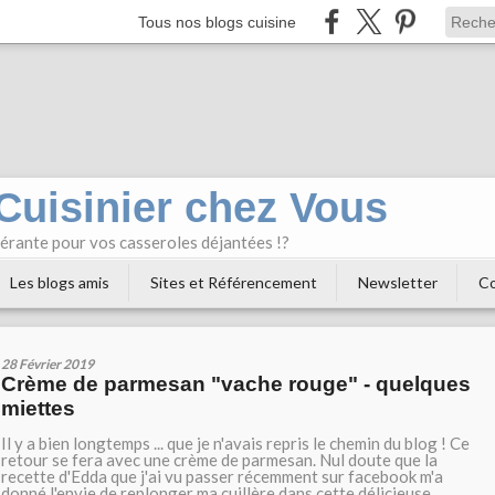
Tous nos blogs cuisine
 Cuisinier chez Vous
bérante pour vos casseroles déjantées !?
Les blogs amis
Sites et Référencement
Newsletter
Co
28 Février 2019
Crème de parmesan "vache rouge" - quelques
miettes
Il y a bien longtemps ... que je n'avais repris le chemin du blog ! Ce
retour se fera avec une crème de parmesan. Nul doute que la
recette d'Edda que j'ai vu passer récemment sur facebook m'a
donné l'envie de replonger ma cuillère dans cette délicieuse...