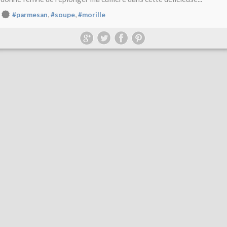
,
,
#parmesan
#soupe
#morille