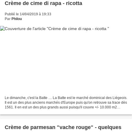
Crème de cime di rapa - ricotta
Publié le 14/04/2019 à 19:33
Par
Philou
Le dimanche, c'est la Batte .... La Batte est le marché dominical des Liégeois.
Il est un des plus anciens marchés d'Europe puis qu'on retrouve sa trace dès
1561. Il en est un des plus grands aussi puisqu'il couvre +/- 10.000 m2
étalés le long de la Meuse...
Crème de parmesan "vache rouge" - quelques