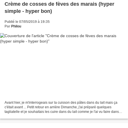
Crème de cosses de fèves des marais (hyper
simple - hyper bon)
Publié le 07/05/2019 à 19:35
Par
Philou
Avant hier, je m'interrogeais sur la cuisson des pâtes dans du lait mais ça
c'était avant ... Petit retour en arrière Dimanche, j'ai préparé quelques
tagliatelle et je souhaitais les cuire dans du lait comme je l'ai vu faire dans
quelques recettes sur...