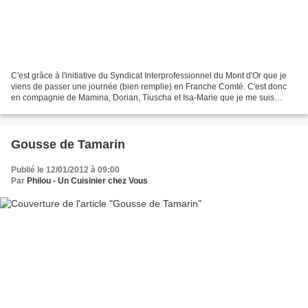
C'est grâce à l'initiative du Syndicat Interprofessionnel du Mont d'Or que je
viens de passer une journée (bien remplie) en Franche Comté. C'est donc
en compagnie de Mamina, Dorian, Tiuscha et Isa-Marie que je me suis
rendu à Malbuisson au restaurant...
Gousse de Tamarin
Publié le 12/01/2012 à 09:00
Par
Philou - Un Cuisinier chez Vous