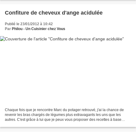
Confiture de cheveux d'ange acidulée
Publié le 23/01/2012 à 10:42
Par
Philou - Un Cuisinier chez Vous
Chaque fois que je rencontre Marc du potager retrouvé, j'ai la chance de
revenir les bras chargés de légumes plus extravagants les uns que les
autres. C'est grâce à lui que je peux vous proposer des recettes à base
d'oca, de rau-ram, de poires de terre,...