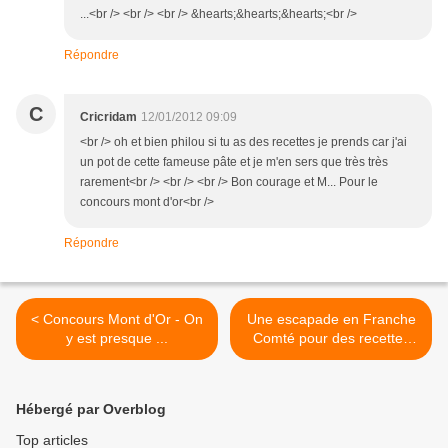
...<br /> <br /> <br /> &hearts;&hearts;&hearts;<br />
Répondre
C
Cricridam
12/01/2012 09:09
<br /> oh et bien philou si tu as des recettes je prends car j'ai
un pot de cette fameuse pâte et je m'en sers que très très
rarement<br /> <br /> <br /> Bon courage et M... Pour le
concours mont d'or<br />
Répondre
< Concours Mont d'Or - On
Une escapade en Franche
y est presque ...
Comté pour des recettes
très savoureuses >
Hébergé par Overblog
Top articles