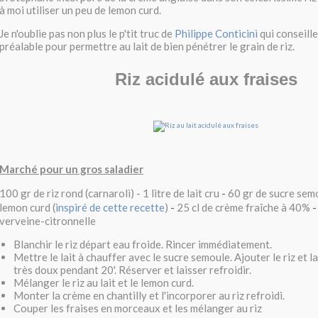
à moi utiliser un peu de lemon curd.
Je n'oublie pas non plus le p'tit truc de
Philippe Conticini
qui conseille
préalable pour permettre au lait de bien pénétrer le grain de riz.
Riz acidulé aux fraises
Marché pour un gros saladier
100 gr de riz rond (carnaroli) - 1 litre de lait cru
-
60 gr de sucre sem
lemon curd (
inspiré de cette recette
)
-
25 cl de crème fraîche à 40%
verveine-citronnelle
Blanchir le riz départ eau froide. Rincer immédiatement.
Mettre le lait à chauffer avec le sucre semoule. Ajouter le riz et la
très doux pendant 20'. Réserver et laisser refroidir.
Mélanger le riz au lait et le lemon curd.
Monter la crème en chantilly et l'incorporer au riz refroidi.
Couper les fraises en morceaux et les mélanger au riz