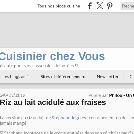
Tous nos blogs cuisine
 Cuisinier chez Vous
bérante pour vos casseroles déjantées !?
Les blogs amis
Sites et Référencement
Newsletter
Co
24 Avril 2016
Publié par
Philou - Un
Riz au lait acidulé aux fraises
La version du riz au lait de
Stéphane Jego
est certainement un des mei
jamais mangé !
Si Stéphane incorpore de la crème anglaise dans son célébrissime riz a