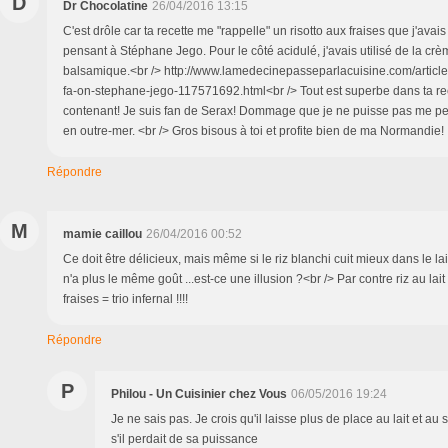
D
Dr Chocolatine
26/04/2016 13:15
C'est drôle car ta recette me "rappelle" un risotto aux fraises que j'avai
pensant à Stéphane Jego. Pour le côté acidulé, j'avais utilisé de la cr
balsamique.<br /> http://www.lamedecinepasseparlacuisine.com/article-
fa-on-stephane-jego-117571692.html<br /> Tout est superbe dans ta rec
contenant! Je suis fan de Serax! Dommage que je ne puisse pas me per
en outre-mer. <br /> Gros bisous à toi et profite bien de ma Normandie!
Répondre
M
mamie caillou
26/04/2016 00:52
Ce doit être délicieux, mais même si le riz blanchi cuit mieux dans le lait
n'a plus le même goût ...est-ce une illusion ?<br /> Par contre riz au lai
fraises = trio infernal !!!!
Répondre
P
Philou - Un Cuisinier chez Vous
06/05/2016 19:24
Je ne sais pas. Je crois qu'il laisse plus de place au lait et 
s'il perdait de sa puissance