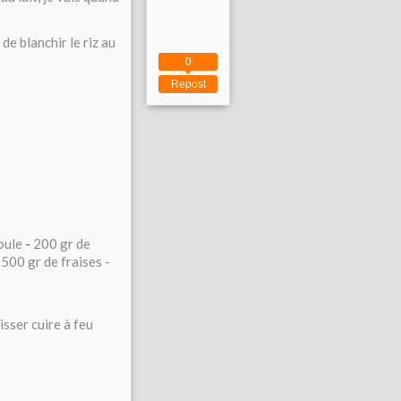
 de blanchir le riz au
0
Repost
oule
-
200 gr de
-
500 gr de fraises -
isser cuire à feu