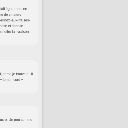
s fait également en
ème de vinaigre
risotto-aux-fraises-
ette et dans le
mettre la livraison
, perso je trouve qu'il
t + lemon curd +
au sucre. Un peu comme