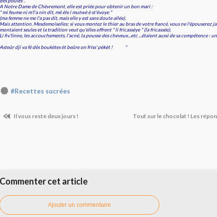
des poules".
A Notre Dame de Chèvremont, elle est priée pour obtenir un bon mari :
" mi feume ni m'l'a nin dit, mè èle i mutwè è st'èvoye "
(ma femme ne me l'a pas dit, mais elle y est sans doute allée).
Mais attention, Mesdemoiselles: si vous montez le thier au bras de votre fiancé, vous ne l'épouserez jam
montaient seules et la tradition veut qu'elles offrent " li fricassèye " (la fricassée).
Li fiv'linne, les accouchements, l'acné, la pousse des cheveux...etc ...étaient aussi de sa compétence : un
Asteûr dji va fé dès boukètes èt beûre on friss' pèkèt ! "
#Recettes sucrées
Il vous reste deux jours !
Tout sur le chocolat ! Les répon
Commenter cet article
Ajouter un commentaire