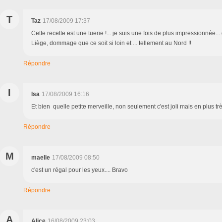
T
Taz
17/08/2009 17:37
Cette recette est une tuerie !... je suis une fois de plus impressionnée.
Liège, dommage que ce soit si loin et ... tellement au Nord !!
Répondre
I
Isa
17/08/2009 16:16
Et bien quelle petite merveille, non seulement c'est joli mais en plus trè
Répondre
M
maelle
17/08/2009 08:50
c'est un régal pour les yeux.... Bravo
Répondre
A
Alice
16/08/2009 23:03