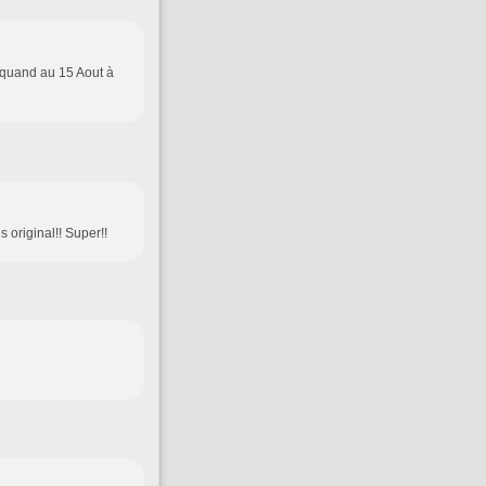
.. quand au 15 Aout à
s original!! Super!!