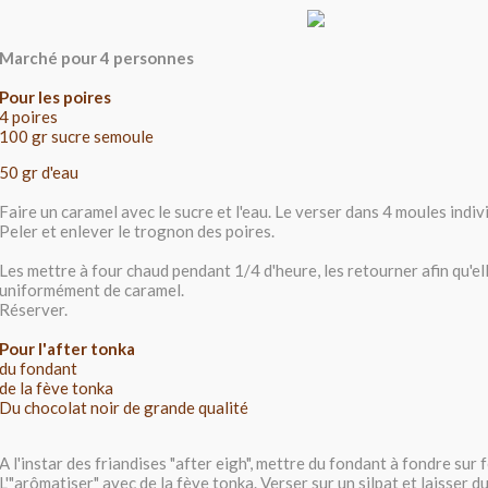
Marché pour 4 personnes
Pour les poires
4 poires
100 gr sucre semoule
50 gr d'eau
Faire un caramel avec le sucre et l'eau. Le verser dans 4 moules indivi
Peler et enlever le trognon des poires.
Les mettre à four chaud pendant 1/4 d'heure, les retourner afin qu'e
uniformément de caramel.
Réserver.
Pour l'after tonka
du fondant
de la fève tonka
Du chocolat noir de grande qualité
A l'instar des friandises "after eigh", mettre du fondant à fondre sur 
L'"arômatiser" avec de la fève tonka. Verser sur un silpat et laisser dur