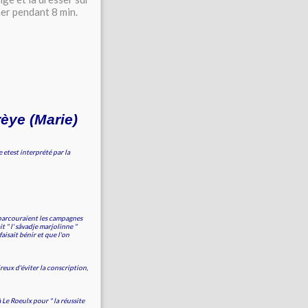
ner pendant 8 min.
rèye (Marie)
 etest interprété par la
ons parcouraient les campagnes
t " l' såvadje marjolinne "
aisait bénir et que l'on
reux d'éviter la conscription,
à Le Roeulx pour " la réussite