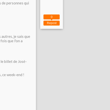
s de personnes qui
0
Repost
autres, je sais que
fois que l'on a
le billet de José-
s, ce week-end !