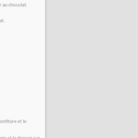
r au chocolat.
at.
onfiture et le
ge et la dresser sur