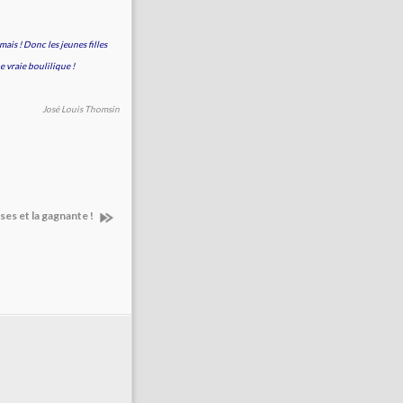
ais ! Donc les jeunes filles
e vraie boulilique !
José Louis Thomsin
ses et la gagnante !