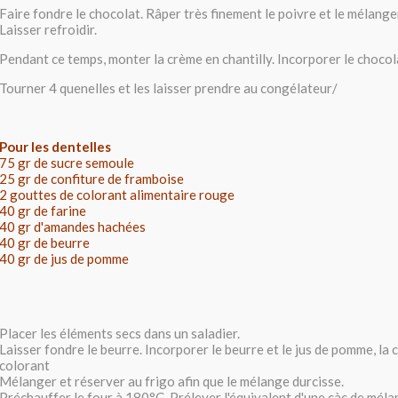
Faire fondre le chocolat. Râper très finement le poivre et le mélange
Laisser refroidir.
Pendant ce temps, monter la crème en chantilly. Incorporer le chocol
Tourner 4 quenelles et les laisser prendre au congélateur/
Pour les dentelles
75 gr de sucre semoule
25 gr de confiture de framboise
2 gouttes de colorant alimentaire rouge
40 gr de farine
40 gr d'amandes hachées
40 gr de beurre
40 gr de jus de pomme
Placer les éléments secs dans un saladier.
Laisser fondre le beurre. Incorporer le beurre et le jus de pomme, la c
colorant
Mélanger et réserver au frigo afin que le mélange durcisse.
Préchauffer le four à 180°C. Prélever l'équivalent d'une càc de mélan