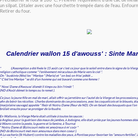
un silpat. L'étaler avec une fourchette trempée dans de l'eau. Enfour
Retirer du four.
Calendrier wallon 15 d'awouss' : Sinte Ma
" L'Assomption a été fixée le 15 août car c'est ce jour que le soleil entre dans le signe de la Vierge
religion catholique comme " l'enlèvement miraculeux de Marie vers le ciel ".
On " buskinte (fête) les " Marèye " (Marie) et " on beû on friss' pèkèt ...
" C'èst'ine Marèye " se dit d'un homme qui est bavard comme une femme !
" Noss' Dame d'Awouss' dismèt li timps ou bin l'rimèt ".
(ND d'Août démet le temps ou le remet ).
Ce jour, la jeune fille en mal de mari, allait offrir sa jarretière sur l'autel de la Vierge et les processi
afin de bénir les récoltes : L'herbe dominante de ces processions, avec les coquelicots et le bleuets, étai
(marjolaine sauvage) appelée " fleûr di Notru Dame (fleur de ND). On en faisait des bouquets que l'on f
brûlait ensuite pour se protéger de la foudre.
En Wallonie, la Vierge Marie était utilisée à toutes les sauces :
à Angleur, pour la guérison des maux de jambes, à Jodoigne, elle était priée par les jeunes hommes dési
à Wavre contre la peste, la guerre et la famine, à Tournai
" Notru Dame di Bizincourt mète mi amoûreux è m' coûr "
(ND de Bizincourt met mon amoureux dans mon coeur ).
A La vacherie (St Hubert) contre les maladies des yeux, à Pontisse pour favoriser les "amours fertiles", 