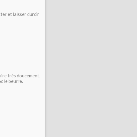
er et laisser durcir
duire très doucement.
c le beurre.