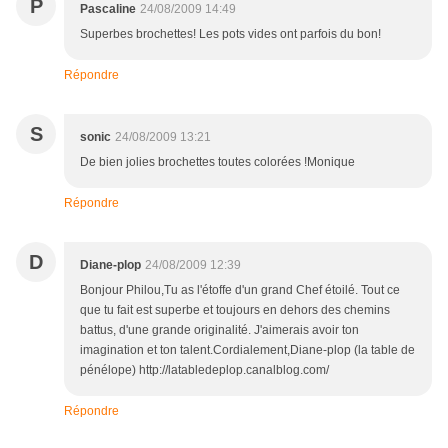
P
Pascaline
24/08/2009 14:49
Superbes brochettes! Les pots vides ont parfois du bon!
Répondre
S
sonic
24/08/2009 13:21
De bien jolies brochettes toutes colorées !Monique
Répondre
D
Diane-plop
24/08/2009 12:39
Bonjour Philou,Tu as l'étoffe d'un grand Chef étoilé. Tout ce
que tu fait est superbe et toujours en dehors des chemins
battus, d'une grande originalité. J'aimerais avoir ton
imagination et ton talent.Cordialement,Diane-plop (la table de
pénélope) http://latabledeplop.canalblog.com/
Répondre