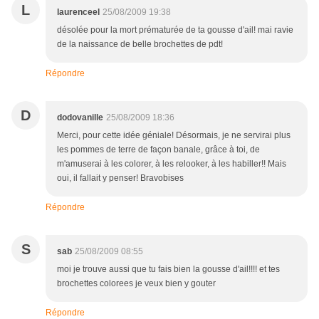
L
laurenceel
25/08/2009 19:38
désolée pour la mort prématurée de ta gousse d'ail! mai ravie
de la naissance de belle brochettes de pdt!
Répondre
D
dodovanille
25/08/2009 18:36
Merci, pour cette idée géniale! Désormais, je ne servirai plus
les pommes de terre de façon banale, grâce à toi, de
m'amuserai à les colorer, à les relooker, à les habiller!! Mais
oui, il fallait y penser! Bravobises
Répondre
S
sab
25/08/2009 08:55
moi je trouve aussi que tu fais bien la gousse d'ail!!!! et tes
brochettes colorees je veux bien y gouter
Répondre