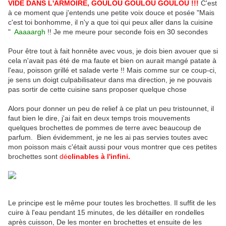
VIDE DANS L'ARMOIRE, GOULOU GOULOU GOULOU !!!
C'est
à ce moment que j'entends une petite voix douce et posée "Mais
c'est toi bonhomme, il n'y a que toi qui peux aller dans la cuisine
"
Aaaaargh
!! Je me meure pour seconde fois en 30 secondes
Pour être tout à fait honnête avec vous, je dois bien avouer que si
cela n'avait pas été de ma faute et bien on aurait mangé patate à
l'eau, poisson grillé et salade verte !! Mais comme sur ce coup-ci,
je sens un doigt culpabilisateur dans ma direction, je ne pouvais
pas sortir de cette cuisine sans proposer quelque chose
Alors pour donner un peu de relief à ce plat un peu tristounnet, il
faut bien le dire, j'ai fait en deux temps trois mouvements
quelques brochettes de pommes de terre avec beaucoup de
parfum. Bien évidemment, je ne les ai pas servies toutes avec
mon poisson mais c'était aussi pour vous montrer que ces petites
brochettes sont
dé
clinables à l'infini.
Le principe est le même pour toutes les brochettes. Il suffit de les
cuire à l'eau pendant 15 minutes, de les détailler en rondelles
après cuisson, De les monter en brochettes et ensuite de les