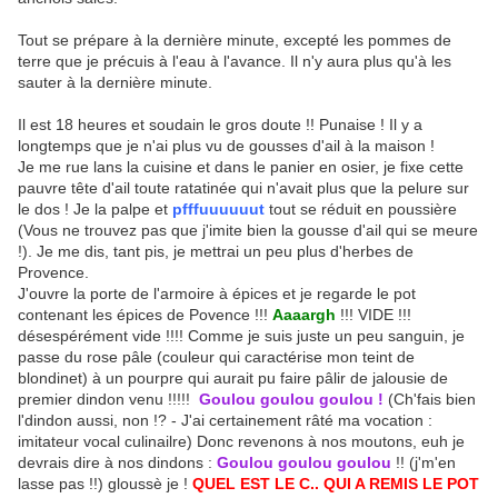
Tout se prépare à la dernière minute, excepté les pommes de
terre que je précuis à l'eau à l'avance. Il n'y aura plus qu'à les
sauter à la dernière minute.
Il est 18 heures et soudain le gros doute !! Punaise ! Il y a
longtemps que je n'ai plus vu de gousses d'ail à la maison !
Je me rue lans la cuisine et dans le panier en osier, je fixe cette
pauvre tête d'ail toute ratatinée qui n'avait plus que la pelure sur
le dos ! Je la palpe et
p
fffuuuuuut
tout se réduit en poussière
(Vous ne trouvez pas que j'imite bien la gousse d'ail qui se meure
!). Je me dis, tant pis, je mettrai un peu plus d'herbes de
Provence.
J'ouvre la porte de l'armoire à épices et je regarde le pot
contenant les épices de Povence !!!
Aaaargh
!!! VIDE !!!
désespérément vide !!!! Comme je suis juste un peu sanguin, je
passe du rose pâle (couleur qui caractérise mon teint de
blondinet) à un pourpre qui aurait pu faire pâlir de jalousie de
premier dindon venu !!!!!
Goulou goulou goulou !
(Ch'fais bien
l'dindon aussi, non !? - J'ai certainement râté ma vocation :
imitateur vocal culinailre) Donc revenons à nos moutons, euh je
devrais dire à nos dindons :
Goulou goulou goulou
!! (j'm'en
lasse pas !!) gloussè je !
QUEL EST LE C.. QUI A REMIS LE POT