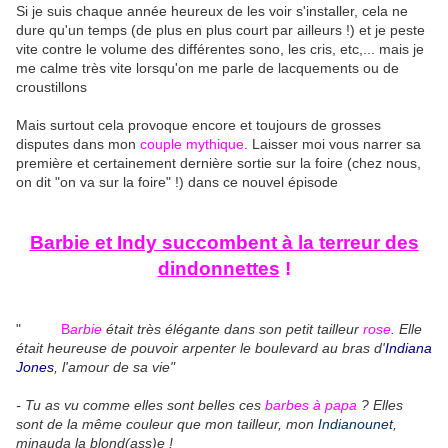
Si je suis chaque année heureux de les voir s'installer, cela ne
dure qu'un temps (de plus en plus court par ailleurs !) et je peste
vite contre le volume des différentes sono, les cris, etc,... mais je
me calme très vite lorsqu'on me parle de lacquements ou de
croustillons
Mais surtout cela provoque encore et toujours de grosses
disputes dans mon
couple mythique
. Laisser moi vous narrer sa
première et certainement dernière sortie sur la foire (chez nous,
on dit "on va sur la foire" !) dans ce nouvel épisode
Barbie et Indy succombent à la terreur des
dindonnettes
!
"
B
arbie
était très élégante dans son petit tailleur
rose
. Elle
était heureuse de pouvoir arpenter le boulevard au bras d'
Indiana
Jones
, l'amour de sa vie"
- Tu as vu comme elles sont belles ces
barbes à papa
? Elles
sont de la même couleur que mon tailleur, mon
Indianounet
,
minauda la blond(ass)e !