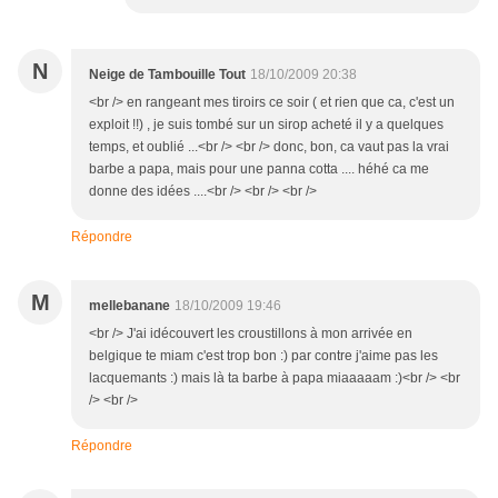
N
Neige de Tambouille Tout
18/10/2009 20:38
<br /> en rangeant mes tiroirs ce soir ( et rien que ca, c'est un
exploit !!) , je suis tombé sur un sirop acheté il y a quelques
temps, et oublié ...<br /> <br /> donc, bon, ca vaut pas la vrai
barbe a papa, mais pour une panna cotta .... héhé ca me
donne des idées ....<br /> <br /> <br />
Répondre
M
mellebanane
18/10/2009 19:46
<br /> J'ai idécouvert les croustillons à mon arrivée en
belgique te miam c'est trop bon :) par contre j'aime pas les
lacquemants :) mais là ta barbe à papa miaaaaam :)<br /> <br
/> <br />
Répondre