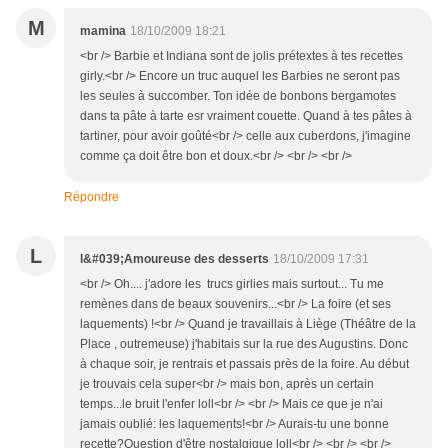
M
mamina
18/10/2009 18:21
<br /> Barbie et Indiana sont de jolis prétextes à tes recettes
girly.<br /> Encore un truc auquel les Barbies ne seront pas
les seules à succomber. Ton idée de bonbons bergamotes
dans ta pâte à tarte esr vraiment couette. Quand à tes pâtes à
tartiner, pour avoir goûté<br /> celle aux cuberdons, j'imagine
comme ça doit être bon et doux.<br /> <br /> <br />
Répondre
L
l&#039;Amoureuse des desserts
18/10/2009 17:31
<br /> Oh.... j'adore les trucs girlies mais surtout... Tu me
remènes dans de beaux souvenirs...<br /> La foire (et ses
laquements) !<br /> Quand je travaillais à Liège (Théâtre de la
Place , outremeuse) j'habitais sur la rue des Augustins. Donc
à chaque soir, je rentrais et passais près de la foire. Au début
je trouvais cela super<br /> mais bon, après un certain
temps...le bruit l'enfer loll<br /> <br /> Mais ce que je n'ai
jamais oublié: les laquements!<br /> Aurais-tu une bonne
recette?Question d'être nostalgique loll<br /> <br /> <br />