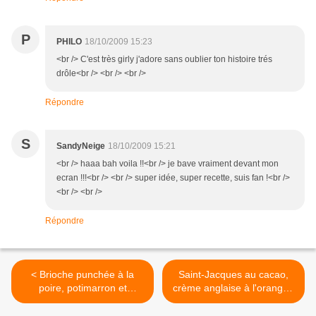
P
PHILO
18/10/2009 15:23
<br /> C'est très girly j'adore sans oublier ton histoire trés
drôle<br /> <br /> <br />
Répondre
S
SandyNeige
18/10/2009 15:21
<br /> haaa bah voila !!<br /> je bave vraiment devant mon
ecran !!!<br /> <br /> super idée, super recette, suis fan !<br />
<br /> <br />
Répondre
< Brioche punchée à la
Saint-Jacques au cacao,
poire, potimarron et
crème anglaise à l'orange -
espuma de Roquefort
topinambours >