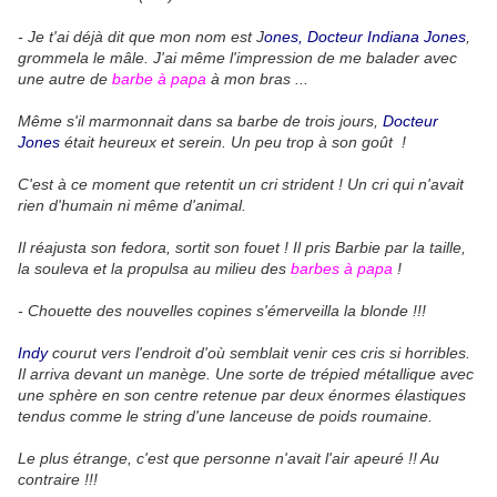
- Je t'ai déjà dit que mon nom est J
ones, Docteur Indiana Jones
,
grommela le mâle. J'ai même l'impression de me balader avec
une autre de
barbe à papa
à mon bras ...
Même s'il marmonnait dans sa barbe de trois jours,
Docteur
Jones
était heureux et serein. Un peu trop à son goût !
C'est à ce moment que retentit un cri strident ! Un cri qui n'avait
rien d'humain ni même d'animal.
Il réajusta son fedora, sortit son fouet ! Il pris Barbie par la taille,
la souleva et la propulsa au milieu des
barbes à papa
!
- Chouette des nouvelles copines s'émerveilla la blonde !!!
Indy
courut vers l'endroit d'où semblait venir ces cris si horribles.
Il arriva devant un manège. Une sorte de trépied métallique avec
une sphère en son centre retenue par deux énormes élastiques
tendus comme le string d'une lanceuse de poids roumaine.
Le plus étrange, c'est que personne n'avait l'air apeuré !! Au
contraire !!!