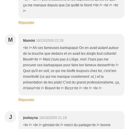
ça me manque depuis que j'ai quitté le Nord !<br /> <br /> <br
/>
Répondre
M
Mamini
18/10/2009 22:26
<br /> Ah ces fameuses barbapapa! On en avait autant autour
de la bouche que dedans et on avait les doigts tout collants!
Beurk!<br /> Mais j'suis pas à Liège, moi! J'sais pas me
procurer ces barbapapas pour faire ton fameux dessert!<br />
Quoi qu'il en soit, ce qui me bluffe toujours chez toi, c'est ton
inventivité (ce qui me manque cruellement :o( ) et la
présentation de tes plats! C'est du grand professionalisme, ça,
m'sieur!<br /> Bravo!<br /> Bizzz<br /> <br /> <br />
Répondre
J
jouhayna
18/10/2009 21:19
<br /> <br /> géniale<br /> merci du partage<br /> bonne