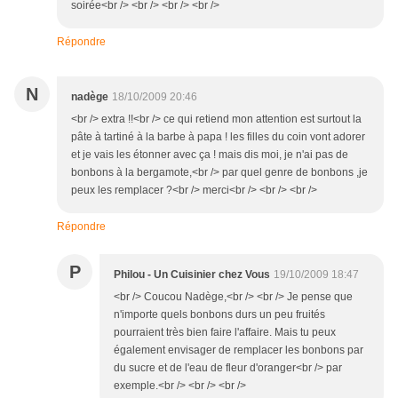
soirée<br /> <br /> <br /> <br />
Répondre
N
nadège
18/10/2009 20:46
<br /> extra !!<br /> ce qui retiend mon attention est surtout la
pâte à tartiné à la barbe à papa ! les filles du coin vont adorer
et je vais les étonner avec ça ! mais dis moi, je n'ai pas de
bonbons à la bergamote,<br /> par quel genre de bonbons ,je
peux les remplacer ?<br /> merci<br /> <br /> <br />
Répondre
P
Philou - Un Cuisinier chez Vous
19/10/2009 18:47
<br /> Coucou Nadège,<br /> <br /> Je pense que
n'importe quels bonbons durs un peu fruités
pourraient très bien faire l'affaire. Mais tu peux
également envisager de remplacer les bonbons par
du sucre et de l'eau de fleur d'oranger<br /> par
exemple.<br /> <br /> <br />