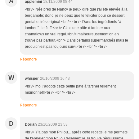
A
applemini
18/11/2009 08:44
<br /> Née pres de Nancy je peux dire que j'ai été elevée à la
bergamote; donc, je ne peux que te féliciter pour ce dessert
génial et très original.<br /> <br /> Dans les ingrédients "à
tomber " : le fluff.<br /> C'ezt une pâte à tartiner aux
chamalows un vrai regal.<br /> malheureusement on en
trouve pas partout.<br /> Dans certains supermarchés mais le
produit n'est pas toujours suivi.<br /> <br /> <br />
Répondre
W
whisper
26/10/2009 16:43
<br /> moi j'adopte cette petite pate à tartiner tellement
mignonne!!!<br /> <br /> <br />
Répondre
D
Dorian
23/10/2009 23:53
<br /> Y'a pas mon Philou... après cette recette je me permets
de t'appeler mon Philou tellement je la trouve réjouissante...