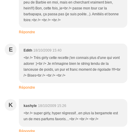
peu de Barbie en moi, mais en cherchant vraiment bien,
hein!!!) Bon, cette fois, je<br /> passe mon tour car la
barbapapa, ça passa pas (je suis poète...). Amitiés et bonne
foire.<br /> <br /> <br />
Répondre
E
Edith
18/10/2009 15:40
<br /> Très girly cette recette j'en connais plus d'une qui vont
adorer :)<br /> Je m'imagine bien le string tendu de la
lanceuse de poids, un pur et franc moment de rigolade !!!!<br
/> Bises<br /> <br /> <br />
Répondre
K
kashyle
18/10/2009 15:26
<br /> super girly, hyper régressif...en plus la bergamote est
un de mes parfums favoris....<br /> <br /> <br />
Répondre