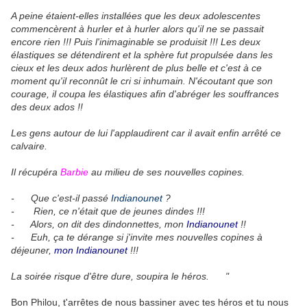
A peine étaient-elles installées que les deux adolescentes
commencèrent à hurler et à hurler alors qu'il ne se passait
encore rien !!! Puis l'inimaginable se produisit !!! Les deux
élastiques se détendirent et la sphère fut propulsée dans les
cieux et les deux ados hurlèrent de plus belle et c'est à ce
moment qu'il reconnût le cri si inhumain. N'écoutant que son
courage, il coupa les élastiques afin d'abréger les souffrances
des deux ados !!
Les gens autour de lui l'applaudirent car il avait enfin arrêté ce
calvaire.
Il récupéra
Barbie
au milieu de ses nouvelles copines.
- Que c'est-il passé
Indianounet
?
- Rien, ce n'était que de jeunes dindes !!!
- Alors, on dit des dindonnettes, mon
Indianounet
!!
- Euh, ça te dérange si j'invite mes nouvelles copines à
déjeuner,
mon Indianounet
!!!
La soirée risque d'être dure, soupira le héros. "
Bon Philou, t'arrêtes de nous bassiner avec tes héros et tu nous