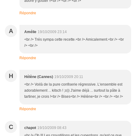
adoré y gouter !!<br /> <br /> <br />
Répondre
A
Amélie
19/10/2009 23:14
<br /> Trés sympa cette recette.<br /> Amicalement.<br /> <br
/> <br />
Répondre
H
Hélène (Cannes)
19/10/2009 20:11
<br /> Voilà de la pure confiserie régressive. L'ensemble est
adorablement ... kitsch ! ;o)) J'aime déjà ... surtout la pâte à
tartiner, je crois !<br /> Bises<br /> Hélène<br /> <br /> <br />
Répondre
C
chapot
19/10/2009 08:43
<br /> Oh !!! Les croustillons et les cuperdons, qu'est ce que