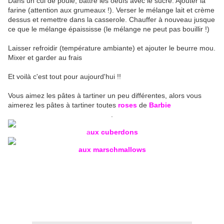
Dans un cul de poule, battre les oeufs avec le sucre. Ajouter la
farine (attention aux grumeaux !). Verser le mélange lait et crème
dessus et remettre dans la casserole. Chauffer à nouveau jusque
ce que le mélange épaississe (le mélange ne peut pas bouillir !)
Laisser refroidir (température ambiante) et ajouter le beurre mou.
Mixer et garder au frais
Et voilà c'est tout pour aujourd'hui !!
Vous aimez les pâtes à tartiner un peu différentes, alors vous
aimerez les pâtes à tartiner toutes
roses
de
Barbie
.
a
ux cuberdons
aux marschmallows