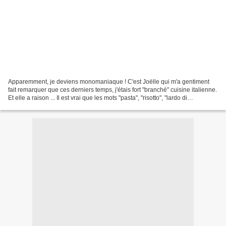
Apparemment, je deviens monomaniaque ! C'est Joëlle qui m'a gentiment
fait remarquer que ces derniers temps, j'étais fort "branché" cuisine italienne.
Et elle a raison ... Il est vrai que les mots "pasta", "risotto", "lardo di
Colonnata", "Guanciale",...