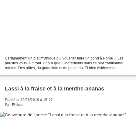
Certainement un plat mythique qui vous fait faire un bond à Rome ... Les
puristes vous le diront. Il n'y a que 3 ingrédients dans ce plat traditionnel
romain. Des pâtes, du guanciale et du pecorino. Et bien évidemment,
comme toutes les recettes traditionnelles,...
Lassi à la fraise et à la menthe-ananas
Publié le 20/06/2019 à 15:22
Par
Philou