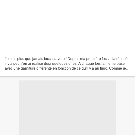
Je suis plus que jamais foccaciavore ! Depuis ma première foccacia réalisée
il y a peu, j'en ai réalisé déjà quelques unes. A chaque fois la même base
avec une garniture différente en fonction de ce qu'il y a au frigo. Comme je
l'ai déjà expliqué, la...