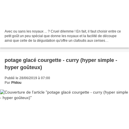
Avec ou sans les noyaux ... ? Cruel dilemme ! En fait, il faut choisir entre ce
petit goût un peu spécial que donne les noyaux et la facilité de découpe
ainsi que celle de la dégustation qu'offre un clafoutis aux cerises
dénoyautées. Je dois bien avouer...
potage glacé courgette - curry (hyper simple -
hyper goûteux)
Publié le 28/06/2019 à 07:00
Par
Philou