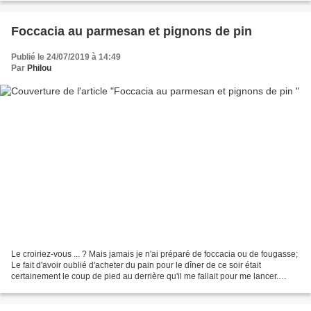
Foccacia au parmesan et pignons de pin
Publié le 24/07/2019 à 14:49
Par
Philou
Le croiriez-vous ... ? Mais jamais je n'ai préparé de foccacia ou de fougasse;
Le fait d'avoir oublié d'acheter du pain pour le dîner de ce soir était
certainement le coup de pied au derrière qu'il me fallait pour me lancer.
Comme souvent, je suis allé...