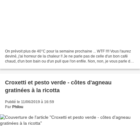
On prévoit plus de 40°C pour la semaine prochaine ... WTF !!!! Vous l'aurez
deviné, j'ai horreur de la chaleur !! Je ne parle pas de celle d'un bon café
chaud, d'un bon bain ou d'un pull que l'on enfile. Non, non, je vous parle de
celle qui vous rend...
Croxetti et pesto verde - côtes d'agneau
gratinées à la ricotta
Publié le 11/06/2019 à 16:59
Par
Philou