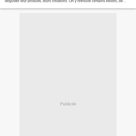
déguster leur produits, leurs créations. On y retrouve certains étoilés, de
belles brasseries, des traiteurs....
Publicité