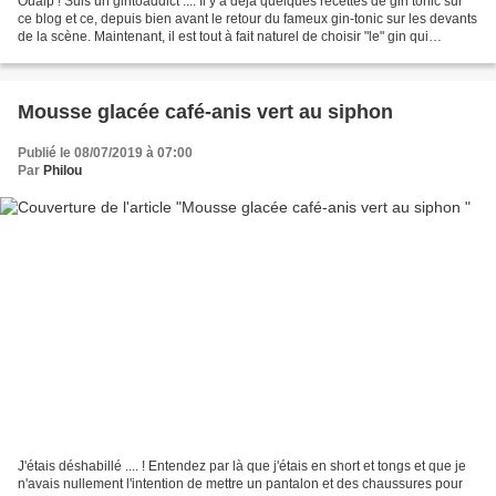
Ouaip ! Suis un gintoaddict .... Il y a déjà quelques recettes de gin tonic sur
ce blog et ce, depuis bien avant le retour du fameux gin-tonic sur les devants
de la scène. Maintenant, il est tout à fait naturel de choisir "le" gin qui
accompagnera "le"...
Mousse glacée café-anis vert au siphon
Publié le 08/07/2019 à 07:00
Par
Philou
J'étais déshabillé .... ! Entendez par là que j'étais en short et tongs et que je
n'avais nullement l'intention de mettre un pantalon et des chaussures pour