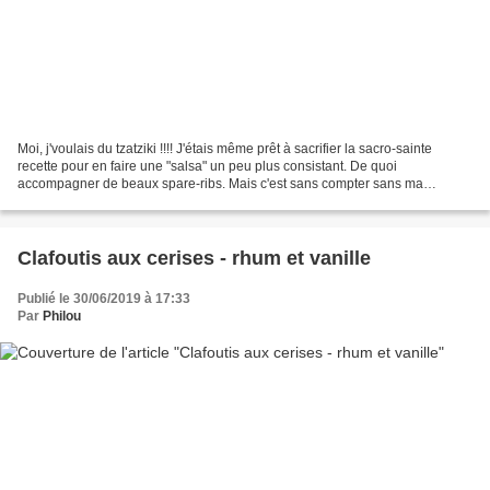
Moi, j'voulais du tzatziki !!!! J'étais même prêt à sacrifier la sacro-sainte
recette pour en faire une "salsa" un peu plus consistant. De quoi
accompagner de beaux spare-ribs. Mais c'est sans compter sans ma
distraction légendaire (suis un peu le fils...
Clafoutis aux cerises - rhum et vanille
Publié le 30/06/2019 à 17:33
Par
Philou