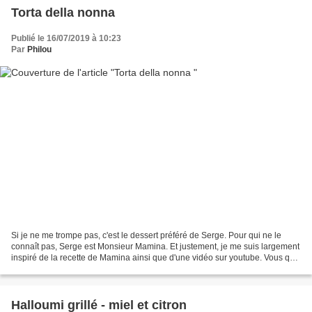
Torta della nonna
Publié le 16/07/2019 à 10:23
Par
Philou
Si je ne me trompe pas, c'est le dessert préféré de Serge. Pour qui ne le
connaît pas, Serge est Monsieur Mamina. Et justement, je me suis largement
inspiré de la recette de Mamina ainsi que d'une vidéo sur youtube. Vous qui
me connaissez bien, vous savez...
Halloumi grillé - miel et citron