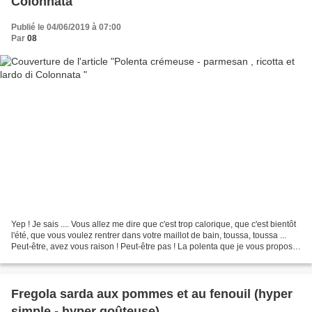
Colonnata
Publié le 04/06/2019 à 07:00
Par
08
Yep ! Je sais .... Vous allez me dire que c'est trop calorique, que c'est bientôt
l'été, que vous voulez rentrer dans votre maillot de bain, toussa, toussa ...
Peut-être, avez vous raison ! Peut-être pas ! La polenta que je vous propose
est certes calorique...
Fregola sarda aux pommes et au fenouil (hyper
simple - hyper goûteuse)