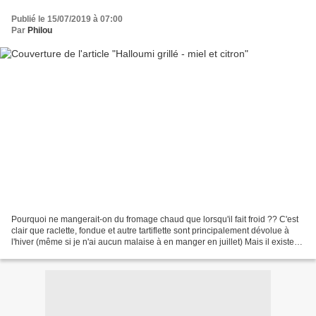
Publié le 15/07/2019 à 07:00
Par
Philou
Pourquoi ne mangerait-on du fromage chaud que lorsqu'il fait froid ?? C'est
clair que raclette, fondue et autre tartiflette sont principalement dévolue à
l'hiver (même si je n'ai aucun malaise à en manger en juillet) Mais il existe
des fromages ou des...