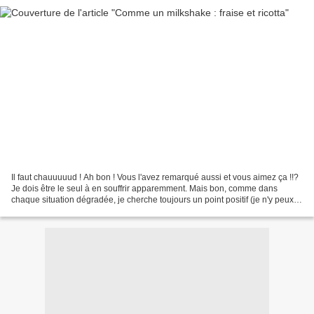
Il faut chauuuuud ! Ah bon ! Vous l'avez remarqué aussi et vous aimez ça !!?
Je dois être le seul à en souffrir apparemment. Mais bon, comme dans
chaque situation dégradée, je cherche toujours un point positif (je n'y peux
rien, je suis comme ça ma bonne...