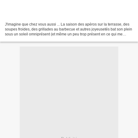
J'imagine que chez vous aussi ... La saison des apéros sur la terrasse, des
soupes froides, des grillades au barbecue et autres joyeusetés bat son plein
sous un soleil omniprésent (et même un peu trop présent en ce qui me
concerne). Lorsque que je grille...