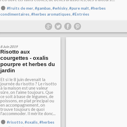
,
,
,
,
#fruits de mer
#gambas
#whisky
#pure malt
#herbes
,
,
condimentaires
#herbes aromatiques
#Entrées
8 Juin 2019
Risotto aux
courgettes - oxalis
pourpre et herbes du
jardin
Et si le 8 juin devenait la
journée du risotto ? Le risotto
à la maison est une valeur
sûre, on l'aime toujours. Que
ce soit à base de légumes, de
poissons, en plat principal ou
en accompagnement, on
trouve toujours de quoi
l'accommoder. Il mérite donc...
,
,
#risotto
#oxalis
#herbes