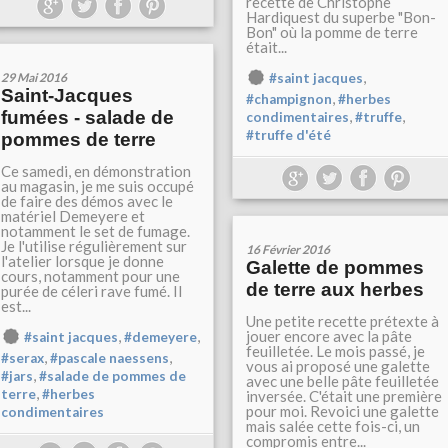
recette de Christophe
Hardiquest du superbe "Bon-
Bon" où la pomme de terre
était...
,
29 Mai 2016
#saint jacques
Saint-Jacques
,
#champignon
#herbes
fumées - salade de
,
,
condimentaires
#truffe
#truffe d'été
pommes de terre
Ce samedi, en démonstration
au magasin, je me suis occupé
de faire des démos avec le
matériel Demeyere et
notamment le set de fumage.
Je l'utilise régulièrement sur
16 Février 2016
l'atelier lorsque je donne
Galette de pommes
cours, notamment pour une
de terre aux herbes
purée de céleri rave fumé. Il
est...
Une petite recette prétexte à
,
,
jouer encore avec la pâte
#saint jacques
#demeyere
feuilletée. Le mois passé, je
,
,
#serax
#pascale naessens
vous ai proposé une galette
,
#jars
#salade de pommes de
avec une belle pâte feuilletée
,
terre
#herbes
inversée. C'était une première
pour moi. Revoici une galette
condimentaires
mais salée cette fois-ci, un
compromis entre...