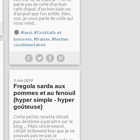
parle pas de celle d'un bon
café chaud, d'un bon bain ou
d'un pull que l'on enfile. Non,
non, je vous parle de celle qui
vous rend...
,
#lassi
#Cocktails et
,
,
boissons
#fraises
#herbes
condimentaires
1 Juin 2019
Fregola sarda aux
pommes et au fenouil
(hyper simple - hyper
goûteuse)
Cette petite recette n'était
pas destinée à paraître sur le
blog ... Mais sincèrement,
c'était tellement bon que je ne
pouvais pas ne pas la