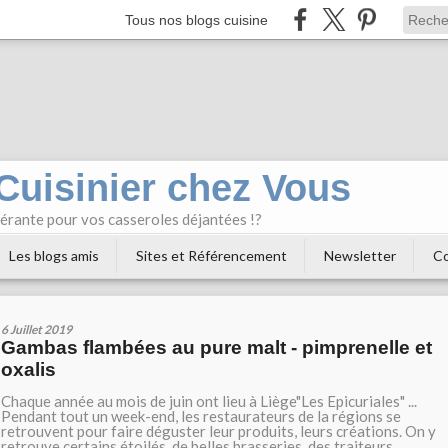
Tous nos blogs cuisine
 Cuisinier chez Vous
bérante pour vos casseroles déjantées !?
Les blogs amis
Sites et Référencement
Newsletter
Co
6 Juillet 2019
Gambas flambées au pure malt - pimprenelle et
oxalis
Chaque année au mois de juin ont lieu à Liège"Les Epicuriales" ...
Pendant tout un week-end, les restaurateurs de la régions se
retrouvent pour faire déguster leur produits, leurs créations. On y
retrouve certains étoilés, de belles brasseries, des traiteurs....