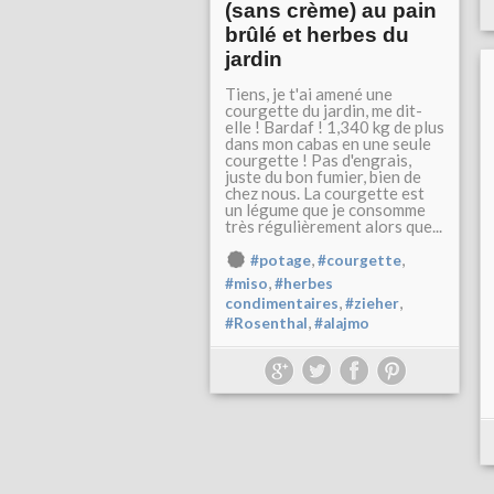
(sans crème) au pain
brûlé et herbes du
jardin
Tiens, je t'ai amené une
courgette du jardin, me dit-
elle ! Bardaf ! 1,340 kg de plus
dans mon cabas en une seule
courgette ! Pas d'engrais,
juste du bon fumier, bien de
chez nous. La courgette est
un légume que je consomme
très régulièrement alors que...
,
,
#potage
#courgette
,
#miso
#herbes
,
,
condimentaires
#zieher
,
#Rosenthal
#alajmo