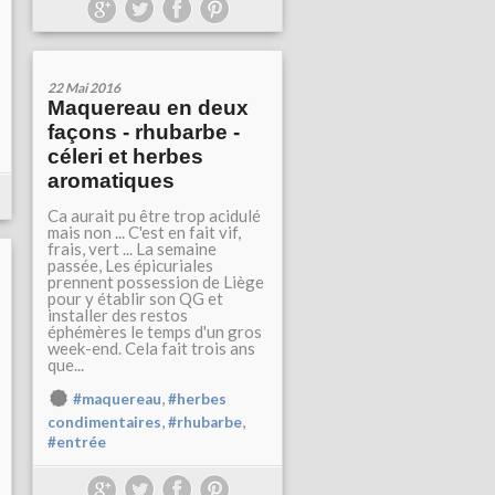
22 Mai 2016
Maquereau en deux
façons - rhubarbe -
céleri et herbes
aromatiques
Ca aurait pu être trop acidulé
mais non ... C'est en fait vif,
frais, vert ... La semaine
passée, Les épicuriales
prennent possession de Liège
pour y établir son QG et
installer des restos
éphémères le temps d'un gros
week-end. Cela fait trois ans
que...
,
#maquereau
#herbes
,
,
condimentaires
#rhubarbe
#entrée