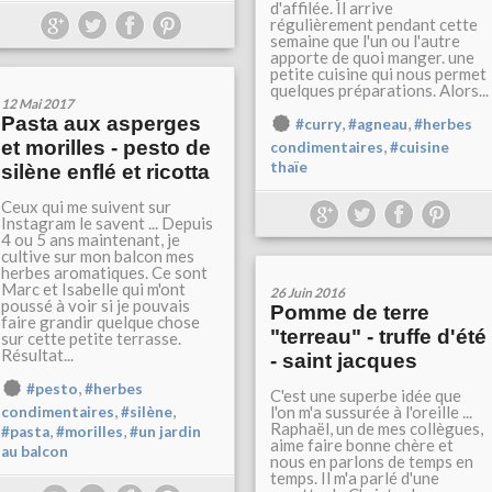
d'affilée. Il arrive
régulièrement pendant cette
semaine que l'un ou l'autre
apporte de quoi manger. une
petite cuisine qui nous permet
quelques préparations. Alors...
12 Mai 2017
Pasta aux asperges
,
,
#curry
#agneau
#herbes
et morilles - pesto de
,
condimentaires
#cuisine
thaïe
silène enflé et ricotta
Ceux qui me suivent sur
Instagram le savent ... Depuis
4 ou 5 ans maintenant, je
cultive sur mon balcon mes
herbes aromatiques. Ce sont
Marc et Isabelle qui m'ont
26 Juin 2016
poussé à voir si je pouvais
Pomme de terre
faire grandir quelque chose
"terreau" - truffe d'été
sur cette petite terrasse.
Résultat...
- saint jacques
,
#pesto
#herbes
C'est une superbe idée que
,
,
l'on m'a sussurée à l'oreille ...
condimentaires
#silène
Raphaël, un de mes collègues,
,
,
#pasta
#morilles
#un jardin
aime faire bonne chère et
au balcon
nous en parlons de temps en
temps. Il m'a parlé d'une