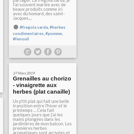
partager. La fregola sarda, je
l'ai souvent mariée avec de
beaux produits comme ici
avec du homard, des saint-
Jacques,...
,
#fregola sarda
#herbes
,
,
condimentaires
#pomme
#fenouil
27 Mars 2019
Grenailles au chorizo
- vinaigrette aux
herbes (plat canaille)
Un p'tit plat qui fait une belle
transition entre l'hiver et le
printemps ... Cela fait
quelques jours que j'ai les
mains plongées dans les
jardinières de mon balcon. Les
premières herbes
aromatiques sont arrivées et