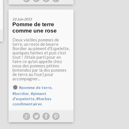
22 Juin 2015
Pomme de terre
comme une rose
Deux vieilles pommes de
terre, un reste de beurre
Bordier au piment d'Espelette,
quelques herbes et puis c'est
tout ! J'étais parti pour en
faire ce qu'on appelle chez
nous des pommes pètées
(entendez par là des pommes
de terre au four) pour
accompagner...
,
#pomme de terre
,
#bordier
#piment
,
d'espelette
#herbes
condimentaires