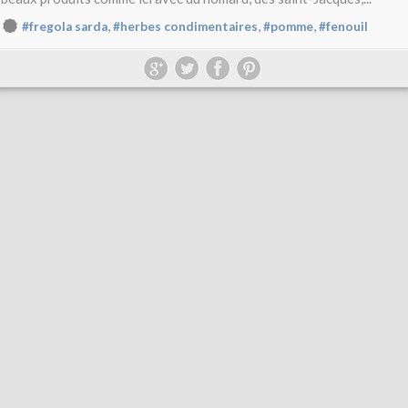
,
,
,
#fregola sarda
#herbes condimentaires
#pomme
#fenouil