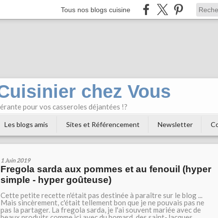
Tous nos blogs cuisine
 Cuisinier chez Vous
bérante pour vos casseroles déjantées !?
Les blogs amis
Sites et Référencement
Newsletter
Co
1 Juin 2019
Fregola sarda aux pommes et au fenouil (hyper
simple - hyper goûteuse)
Cette petite recette n'était pas destinée à paraître sur le blog ...
Mais sincèrement, c'était tellement bon que je ne pouvais pas ne
pas la partager. La fregola sarda, je l'ai souvent mariée avec de
beaux produits comme ici avec du homard, des saint-Jacques,...