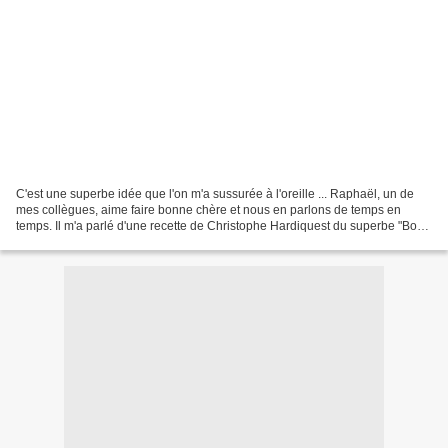
C'est une superbe idée que l'on m'a sussurée à l'oreille ... Raphaël, un de
mes collègues, aime faire bonne chère et nous en parlons de temps en
temps. Il m'a parlé d'une recette de Christophe Hardiquest du superbe "Bon-
Bon" où la pomme de terre était...