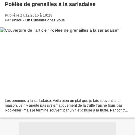
Poêlée de grenailles à la sarladaise
Publié le 27/12/2015 à 10:28
Par
Philou - Un Cuisinier chez Vous
Les pommes à la sarladaise. Voilà bien un plat que je fais souvent à la
maison. Je n'y ajoute pas systématiquement de la truffe fraîche (suis pas
Rockfeller) mais je termine souvent par un filet d'huile à la truffe. Par contre,
l'ail et le persil, j'y...