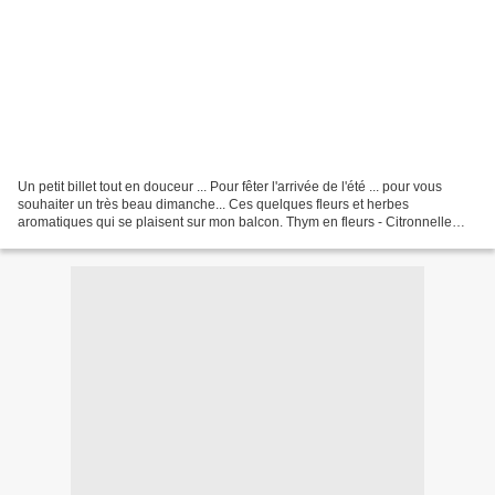
Un petit billet tout en douceur ... Pour fêter l'arrivée de l'été ... pour vous
souhaiter un très beau dimanche... Ces quelques fleurs et herbes
aromatiques qui se plaisent sur mon balcon. Thym en fleurs - Citronnelle
(anti moustique) en fleurs - thym...