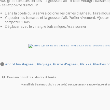
400 gr de tomates cerises - 1 gousse d'ail - 5 cl de vinaigre balsamiq
- sel et poivre du moulin
Dans la poêle qui a servi à colorer les carrés d'agneau, faire mous
Y ajouter les tomates et la gousse d'ail. Poêler vivement. Ajouter l
compoter 5 min.
Déglacer avec le vinaigre balsamique. Assaisonner
,
,
,
,
,
#bord bia
#agneau
#laquage
#carré d'agneau
#frikké
#herbes c
Cake aux noisettes - dulcey et tonka
Manelli de Sea (mouchoirs de soie) aux agrumes - sauce vierge et 