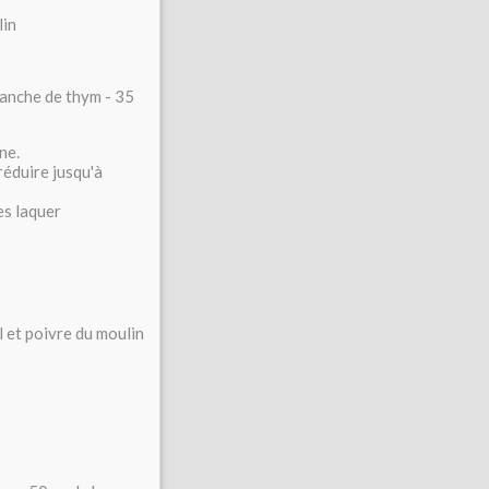
lin
branche de thym - 35
ne.
réduire jusqu'à
es laquer
l et poivre du moulin