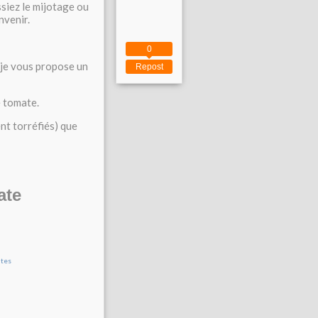
siez le mijotage ou
nvenir.
0
 je vous propose un
Repost
de tomate.
nt torréfiés) que
ate