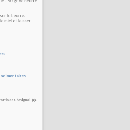
ue - 50 gr de beurre
ser le beurre.
e miel et laisser
ondimentaires
crottin de Chavignol