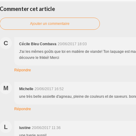
Commenter cet article
Ajouter un commentaire
C
Cécile Bleu Combava
20/06/2017 18:03
J'ai les mêmes goûts que toi en matière de viande! Ton laquage est mag
découvre le frikké! Merci
Répondre
M
Michelle
20/06/2017 16:52
une très belle assiette d'agneau, pleine de couleurs et de saveurs. bo
Répondre
L
lustine
20/06/2017 11:36
une tuerie aussi!