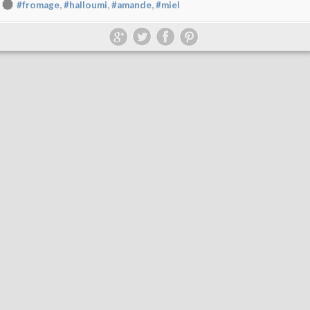
,
,
,
#fromage
#halloumi
#amande
#miel