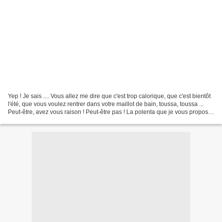
Yep ! Je sais .... Vous allez me dire que c'est trop calorique, que c'est bientôt
l'été, que vous voulez rentrer dans votre maillot de bain, toussa, toussa ...
Peut-être, avez vous raison ! Peut-être pas ! La polenta que je vous propose
est certes calorique...