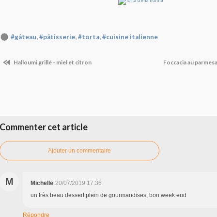
,
,
,
#gâteau
#pâtisserie
#torta
#cuisine italienne
Halloumi grillé - miel et citron
Foccacia au parmesa
Commenter cet article
Ajouter un commentaire
M
Michelle
20/07/2019 17:36
un très beau dessert plein de gourmandises, bon week end
Répondre