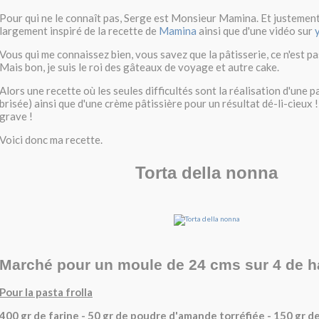
Pour qui ne le connaît pas, Serge est Monsieur Mamina. Et justement,
largement inspiré de la recette de
Mamina
ainsi que d'une vidéo sur
Vous qui me connaissez bien, vous savez que la pâtisserie, ce n'est pas
Mais bon, je suis le roi des gâteaux de voyage et autre cake.
Alors une recette où les seules difficultés sont la réalisation d'une p
brisée) ainsi que d'une crème pâtissière pour un résultat dé-li-cieux ! 
grave !
Voici donc ma recette.
Torta della nonna
Marché pour un moule de 24 cms sur 4 de h
Pour la pasta frolla
400 gr de farine - 50 gr de poudre d'amande torréfiée - 150 gr d