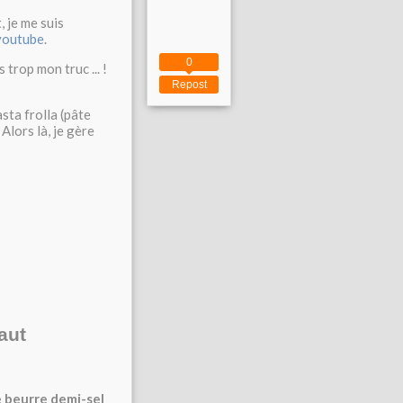
 je me suis
youtube
.
0
 trop mon truc ... !
Repost
asta frolla (pâte
Alors là, je gère
aut
e beurre demi-sel