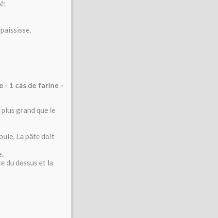
é;
paississe.
 - 1 càs de farine -
n plus grand que le
oule. La pâte doit
e.
te du dessus et la