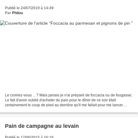
Publié le 24/07/2019 à 14:49
Par
Philou
Le croiriez-vous ... ? Mais jamais je n'ai préparé de foccacia ou de fougasse;
Le fait d'avoir oublié d'acheter du pain pour le dîner de ce soir était
certainement le coup de pied au derrière qu'il me fallait pour me lancer.
Comme souvent, je suis allé...
Pain de campagne au levain
Publié le 17/06/2015 à 16:16