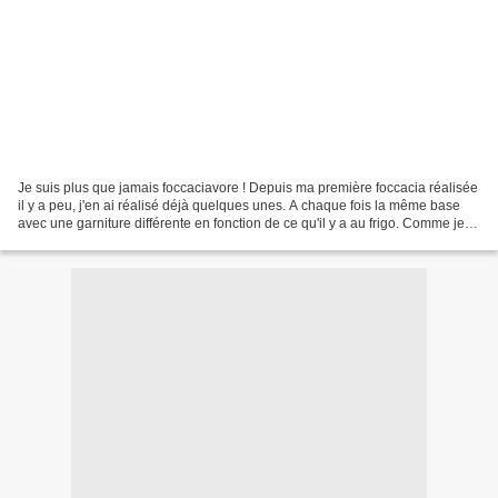
Je suis plus que jamais foccaciavore ! Depuis ma première foccacia réalisée
il y a peu, j'en ai réalisé déjà quelques unes. A chaque fois la même base
avec une garniture différente en fonction de ce qu'il y a au frigo. Comme je
l'ai déjà expliqué, la...