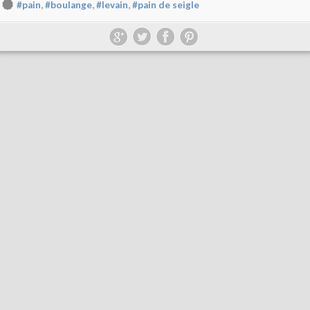
,
,
,
#pain
#boulange
#levain
#pain de seigle