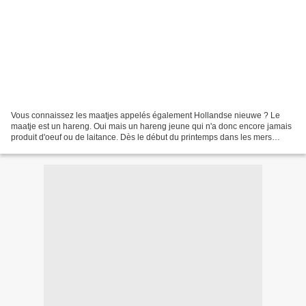
Vous connaissez les maatjes appelés également Hollandse nieuwe ? Le
maatje est un hareng. Oui mais un hareng jeune qui n'a donc encore jamais
produit d'oeuf ou de laitance. Dès le début du printemps dans les mers
froides, l'abondance de plancton va occuper...