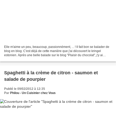
Elle m'aime un peu, beaucoup, passionnément, ... ! Il fait bon se balader de
blog en blog. C'est déjà de cette manière que j'ai découvert le kringel
estonien. Après une belle balade sur le blog "Plaisir du chocolat", j'y ai
trouvé une brioche qui s'effeuille....
Spaghetti à la crème de citron - saumon et
salade de pourpier
Publié le 09/02/2012 à 12:35
Par
Philou - Un Cuisinier chez Vous