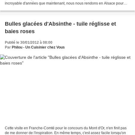
incroyable d'années que maintenant, nous nous rendons en Alsace pour
prendre un grand bol d'oxygène (et pas que d'oxygène...
Bulles glacées d'Absinthe - tuile réglisse et
baies roses
Publié le 30/01/2012 à 08:00
Par
Philou - Un Cuisinier chez Vous
Cette visite en Franche-Comté pour le concours du Mont d'Or, n'en finit pas
de me donner de l'inspiration. En même temps, c'est assez facile lorsqu'on