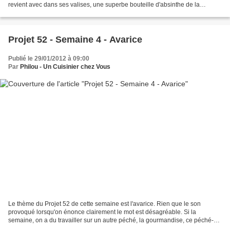
revient avec dans ses valises, une superbe bouteille d'absinthe de la
Distillerie François Guy à Pontarlier....
Projet 52 - Semaine 4 - Avarice
Publié le 29/01/2012 à 09:00
Par
Philou - Un Cuisinier chez Vous
Le thème du Projet 52 de cette semaine est l'avarice. Rien que le son
provoqué lorsqu'on énonce clairement le mot est désagréable. Si la
semaine, on a du travailler sur un autre péché, la gourmandise, ce péché-ci
est un peu son contraire. La démarche...