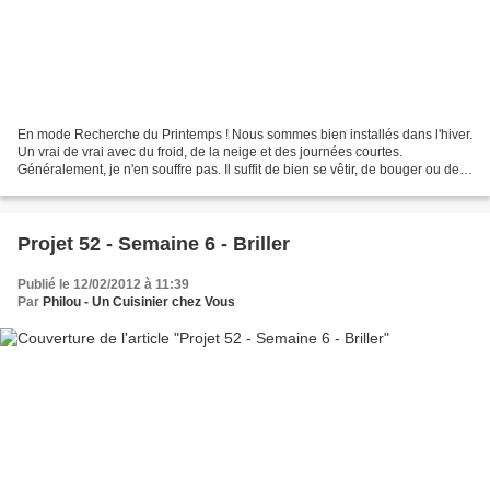
En mode Recherche du Printemps ! Nous sommes bien installés dans l'hiver.
Un vrai de vrai avec du froid, de la neige et des journées courtes.
Généralement, je n'en souffre pas. Il suffit de bien se vêtir, de bouger ou de
se serrer un peu plus auprès de...
Projet 52 - Semaine 6 - Briller
Publié le 12/02/2012 à 11:39
Par
Philou - Un Cuisinier chez Vous