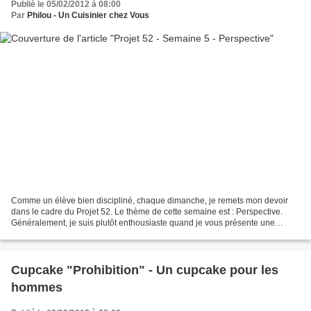
Publié le 05/02/2012 à 08:00
Par
Philou - Un Cuisinier chez Vous
Comme un élève bien discipliné, chaque dimanche, je remets mon devoir
dans le cadre du Projet 52. Le thème de cette semaine est : Perspective.
Généralement, je suis plutôt enthousiaste quand je vous présente une
recette ou un article. Par contre, cette...
Cupcake "Prohibition" - Un cupcake pour les
hommes