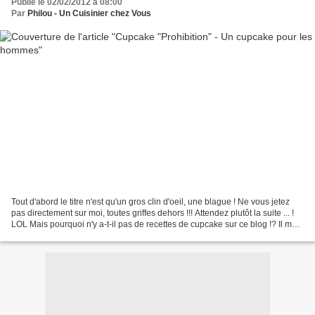
Publié le 02/02/2012 à 08:00
Par
Philou - Un Cuisinier chez Vous
Tout d'abord le titre n'est qu'un gros clin d'oeil, une blague ! Ne vous jetez
pas directement sur moi, toutes griffes dehors !!! Attendez plutôt la suite ... !
LOL Mais pourquoi n'y a-t-il pas de recettes de cupcake sur ce blog !? Il me
faudra d'abord...