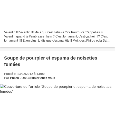
Valentin !!! Valentin !!! Mais qui c'est celui-là ??? Pourquoi m'appelles tu
Valentin quand je t'embrasse, hein ? C'est ton amant, c'est ça, hein !? C'est
ton amant !!!! Et en plus, tu dis que c'est ma fête !! Moi, c'est Philou et la Saint
Philou, c'est...
Soupe de pourpier et espuma de noisettes
fumées
Publié le 13/02/2012 à 13:00
Par
Philou - Un Cuisinier chez Vous