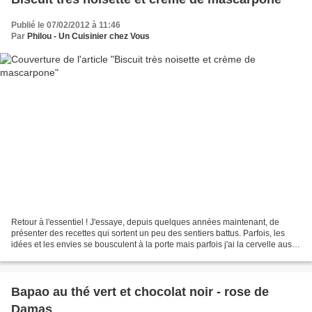
Publié le 07/02/2012 à 11:46
Par
Philou - Un Cuisinier chez Vous
Retour à l'essentiel ! J'essaye, depuis quelques années maintenant, de
présenter des recettes qui sortent un peu des sentiers battus. Parfois, les
idées et les envies se bousculent à la porte mais parfois j'ai la cervelle aussi
sèche que les larmes d'un...
Bapao au thé vert et chocolat noir - rose de
Damas