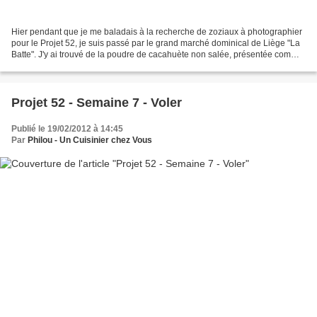
Hier pendant que je me baladais à la recherche de zoziaux à photographier
pour le Projet 52, je suis passé par le grand marché dominical de Liège "La
Batte". J'y ai trouvé de la poudre de cacahuète non salée, présentée comme
de la poudre d'amandes ou...
Projet 52 - Semaine 7 - Voler
Publié le 19/02/2012 à 14:45
Par
Philou - Un Cuisinier chez Vous