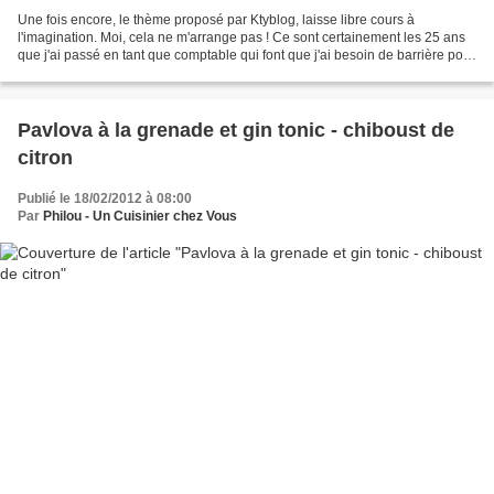
Une fois encore, le thème proposé par Ktyblog, laisse libre cours à
l'imagination. Moi, cela ne m'arrange pas ! Ce sont certainement les 25 ans
que j'ai passé en tant que comptable qui font que j'ai besoin de barrière pour
empêcher que mon imagination...
Pavlova à la grenade et gin tonic - chiboust de
citron
Publié le 18/02/2012 à 08:00
Par
Philou - Un Cuisinier chez Vous