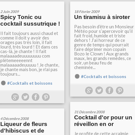
2 Juin 2009
18 Février 2009
Spicy Tonic ou
Un tiramisu à siroter
cocktail sussutrique !
Pas besoin d’être un Monsieur
Météo pour s’apercevoir qu’il
Il fait toujours aussi chaud et
fait froid, humide et triste
comme il doit y avoir des
dehors ! J’ai horreur de ce
orages pas très loin, il fait
genre de temps qui pourrait
lourd, très lourd ! Et dans ces
faire déprimer mon copain
cas-là, je chante ! Il fait
Bozo le Clown ! Aux grands
malaaaadeuuuuuuuu com
maux, les grands remèdes, ce
plètemeeeeennt
soir, un beau feu de
malaaaaadeuuuuu ! Je chante,
cheminée...
je chante mais bon, je n'ai pas
toujours...
#Cocktails et boissons
#Cocktails et boissons
31 Décembre 2008
Cocktail d'or pour un
4 Décembre 2008
Liqueur de fleurs
réveillon en or
d'hibiscus et de
Je profite de cette accalmie