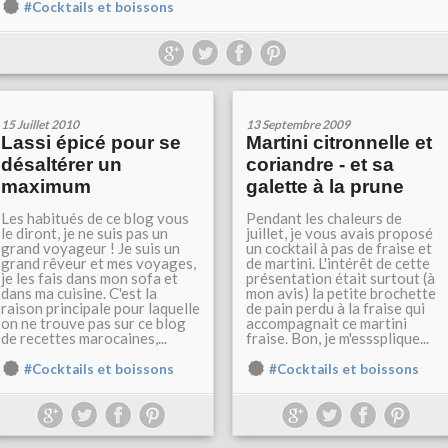
#Cocktails et boissons
15 Juillet 2010
13 Septembre 2009
Lassi épicé pour se
Martini citronnelle et
désaltérer un
coriandre - et sa
maximum
galette à la prune
Les habitués de ce blog vous
Pendant les chaleurs de
le diront, je ne suis pas un
juillet, je vous avais proposé
grand voyageur ! Je suis un
un cocktail à pas de fraise et
grand rêveur et mes voyages,
de martini. L'intérêt de cette
je les fais dans mon sofa et
présentation était surtout (à
dans ma cuisine. C'est la
mon avis) la petite brochette
raison principale pour laquelle
de pain perdu à la fraise qui
on ne trouve pas sur ce blog
accompagnait ce martini
de recettes marocaines,...
fraise. Bon, je m'esssplique...
#Cocktails et boissons
#Cocktails et boissons