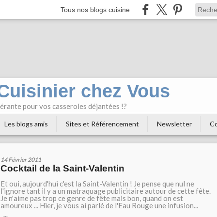
Tous nos blogs cuisine
 Cuisinier chez Vous
bérante pour vos casseroles déjantées !?
Les blogs amis
Sites et Référencement
Newsletter
Co
14 Février 2011
Cocktail de la Saint-Valentin
Et oui, aujourd'hui c'est la Saint-Valentin ! Je pense que nul ne
l'ignore tant il y a un matraquage publicitaire autour de cette fête.
Je n'aime pas trop ce genre de fête mais bon, quand on est
amoureux ... Hier, je vous ai parlé de l'Eau Rouge une infusion...