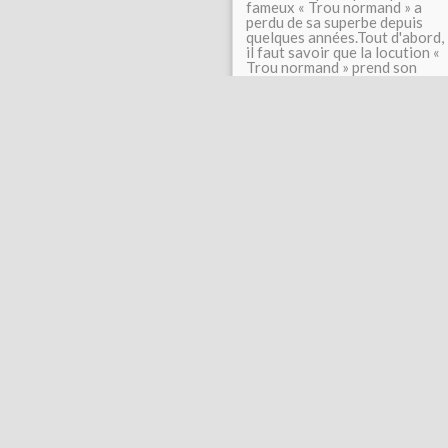
fameux « Trou normand » a
perdu de sa superbe depuis
quelques années.Tout d'abord,
il faut savoir que la locution «
Trou normand » prend son
origine dans l'expression «
Faire un trou » pour continuer
à boire ou à manger....
#Cocktails et boissons
og
Top articles
Contact
Signaler un abus
C.G.U.
Cookies