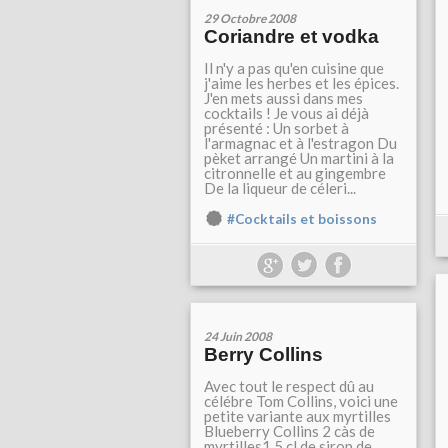
29 Octobre 2008
Coriandre et vodka
Il n'y a pas qu'en cuisine que
j'aime les herbes et les épices.
J'en mets aussi dans mes
cocktails ! Je vous ai déjà
présenté : Un sorbet à
l'armagnac et à l'estragon Du
pèket arrangé Un martini à la
citronnelle et au gingembre
De la liqueur de céleri...
#Cocktails et boissons
24 Juin 2008
Berry Collins
Avec tout le respect dû au
célébre Tom Collins, voici une
petite variante aux myrtilles
Blueberry Collins 2 càs de
myrtilles1,5 cl de sirop de