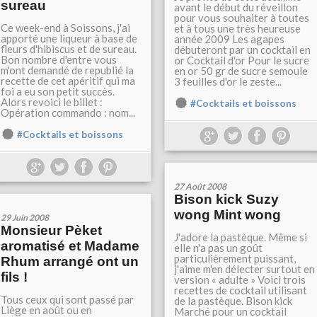
sureau
avant le début du réveillon
pour vous souhaiter à toutes
Ce week-end à Soissons, j'ai
et à tous une très heureuse
apporté une liqueur à base de
année 2009 Les agapes
fleurs d'hibiscus et de sureau.
débuteront par un cocktail en
Bon nombre d'entre vous
or Cocktail d'or Pour le sucre
m'ont demandé de republié la
en or 50 gr de sucre semoule
recette de cet apéritif qui ma
3 feuilles d'or le zeste...
foi a eu son petit succès.
Alors revoici le billet :
#Cocktails et boissons
Opération commando : nom...
#Cocktails et boissons
27 Août 2008
Bison kick Suzy
wong Mint wong
29 Juin 2008
Monsieur Pèket
J'adore la pastèque. Même si
aromatisé et Madame
elle n'a pas un goût
particulièrement puissant,
Rhum arrangé ont un
j'aime m'en délecter surtout en
fils !
version « adulte » Voici trois
recettes de cocktail utilisant
Tous ceux qui sont passé par
de la pastèque. Bison kick
Liège en août ou en
Marché pour un cocktail