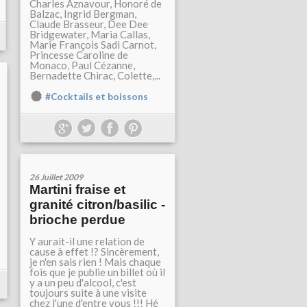
Charles Aznavour, Honoré de
Balzac, Ingrid Bergman,
Claude Brasseur, Dee Dee
Bridgewater, Maria Callas,
Marie François Sadi Carnot,
Princesse Caroline de
Monaco, Paul Cézanne,
Bernadette Chirac, Colette,...
#Cocktails et boissons
26 Juillet 2009
Martini fraise et
granité citron/basilic -
brioche perdue
Y aurait-il une relation de
cause à effet !? Sincèrement,
je n'en sais rien ! Mais chaque
fois que je publie un billet où il
y a un peu d'alcool, c'est
toujours suite à une visite
chez l'une d'entre vous !!! Hé