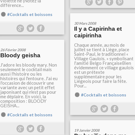
violette ne (Notez la
différence...
#Cocktails et boissons
30 Mars 2008
Il y a Capirinha et
caipirinha
Chaque année, au mois de
juillet se tient à Liège, place
26 Février 2008
Saint-Paul, le traditionnel «
Bloody geisha
Village Gaulois. » symbolisant
l'amitié Belgo FrançaiseBien
J'adore les bloody mary. Non
évidemment ce village gaulois
seulement le cocktail mais
est un prétexte
aussi l'histoire ou les
supplémentaire pour les
histoires qui l'entoure. J'ai eu
Liégeois pour faire la fête.
l'occasion de découvrir une
Pour...
variante avec un petit effet
japonisant qui n'est pas pour
#Cocktails et boissons
me déplaire. En voici, la
composition : BLOODY
GEISHA...
#Cocktails et boissons
19 Janvier 2008