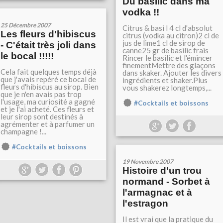
Du basilic dans ma
vodka !!
25 Décembre 2007
Citrus & basi l 4 cl d'absolut
Les fleurs d'hibiscus
citrus (vodka au citron)2 cl de
jus de lime1 cl de sirop de
- C'était très joli dans
canne25 gr de basilic frais
le bocal !!!!!
Rincer le basilic et l'émincer
finementMettre des glaçons
Cela fait quelques temps déjà
dans skaker. Ajouter les divers
que j'avais repéré ce bocal de
ingrédients et shaker.Plus
fleurs d'hibiscus au sirop. Bien
vous shakerez longtemps,...
que je n'en avais pas trop
l'usage, ma curiosité a gagné
#Cocktails et boissons
et je l'ai acheté. Ces fleurs et
leur sirop sont destinés à
agrémenter et à parfumer un
champagne !...
#Cocktails et boissons
19 Novembre 2007
Histoire d'un trou
normand - Sorbet à
l'armagnac et à
l'estragon
Il est vrai que la pratique du