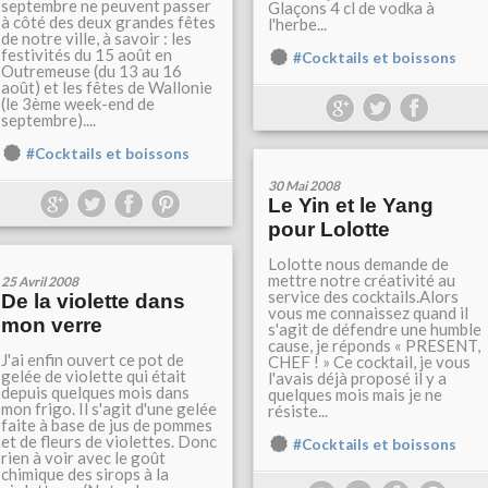
septembre ne peuvent passer
Glaçons 4 cl de vodka à
à côté des deux grandes fêtes
l'herbe...
de notre ville, à savoir : les
festivités du 15 août en
#Cocktails et boissons
Outremeuse (du 13 au 16
août) et les fêtes de Wallonie
(le 3ème week-end de
septembre)....
#Cocktails et boissons
30 Mai 2008
Le Yin et le Yang
pour Lolotte
Lolotte nous demande de
mettre notre créativité au
25 Avril 2008
service des cocktails.Alors
De la violette dans
vous me connaissez quand il
mon verre
s'agit de défendre une humble
cause, je réponds « PRESENT,
J'ai enfin ouvert ce pot de
CHEF ! » Ce cocktail, je vous
gelée de violette qui était
l'avais déjà proposé il y a
depuis quelques mois dans
quelques mois mais je ne
mon frigo. Il s'agit d'une gelée
résiste...
faite à base de jus de pommes
et de fleurs de violettes. Donc
#Cocktails et boissons
rien à voir avec le goût
chimique des sirops à la