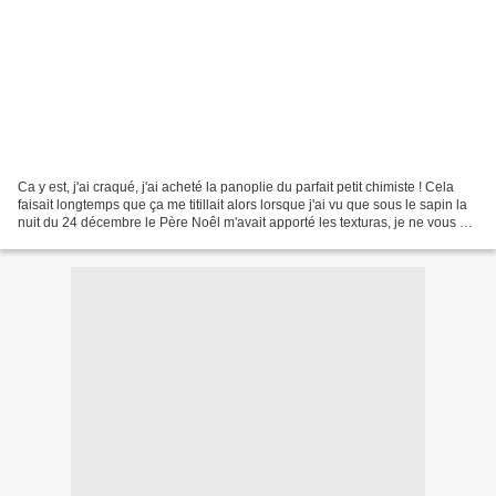
Ca y est, j'ai craqué, j'ai acheté la panoplie du parfait petit chimiste ! Cela
faisait longtemps que ça me titillait alors lorsque j'ai vu que sous le sapin la
nuit du 24 décembre le Père Noêl m'avait apporté les texturas, je ne vous dit
pas comme j'étais...