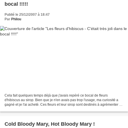
bocal !!!!!
Publié le 25/12/2007 à 18:47
Par
Philou
Cela fait quelques temps déjà que j'avais repéré ce bocal de fleurs
d'hibiscus au sirop. Bien que je n'en avais pas trop l'usage, ma curiosité a
gagné et je l'ai acheté. Ces fleurs et leur sirop sont destinés à agrémenter et
à parfumer un champagne !...
Cold Bloody Mary, Hot Bloody Mary !