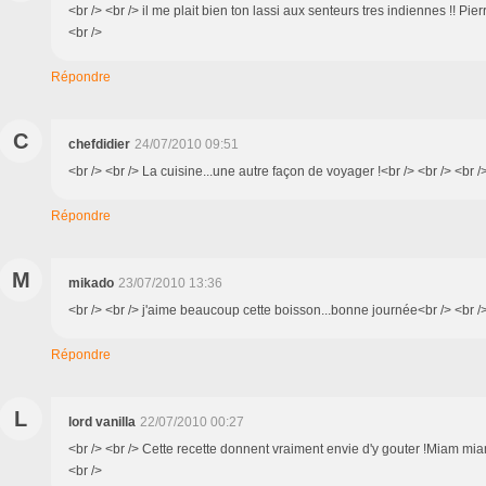
<br /> <br /> il me plait bien ton lassi aux senteurs tres indiennes !! Pier
<br />
Répondre
C
chefdidier
24/07/2010 09:51
<br /> <br /> La cuisine...une autre façon de voyager !<br /> <br /> <br /
Répondre
M
mikado
23/07/2010 13:36
<br /> <br /> j'aime beaucoup cette boisson...bonne journée<br /> <br />
Répondre
L
lord vanilla
22/07/2010 00:27
<br /> <br /> Cette recette donnent vraiment envie d'y gouter !Miam miam.
<br />