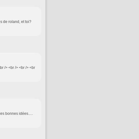
s de roland, et toi?
br /> <br /> <br /> <br
ces bonnes idées.....