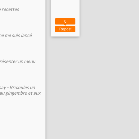
e recettes
0
Repost
ne me suis lancé
 présenter un menu
ay - Bruxelles un
e au gingembre et aux