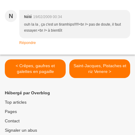
N
Nélé
19/02/2009 00:34
ouh la la , ça c'est un tiramhips!!!!!<br /> pas de doute, il faut
essayer.<br /> à bientôt
Répondre
< Crêpes, gaufres et
Saint-Jacques, Pistaches et
galettes en pagaille
riz Venere >
Hébergé par Overblog
Top articles
Pages
Contact
Signaler un abus