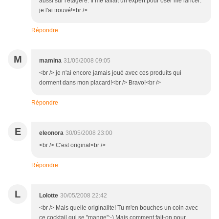
aussi sur l'étagère. Il me fallait un expert pour oser me lancer:
je l'ai trouvé!<br />
Répondre
M
mamina
31/05/2008 09:05
<br /> je n'ai encore jamais joué avec ces produits qui
dorment dans mon placard!<br /> Bravo!<br />
Répondre
E
eleonora
30/05/2008 23:00
<br /> C'est original<br />
Répondre
L
Lolotte
30/05/2008 22:42
<br /> Mais quelle originalite! Tu m'en bouches un coin avec
ce cocktail qui se "mange";-) Mais comment fait-on pour