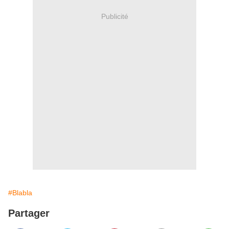
Publicité
#Blabla
Partager