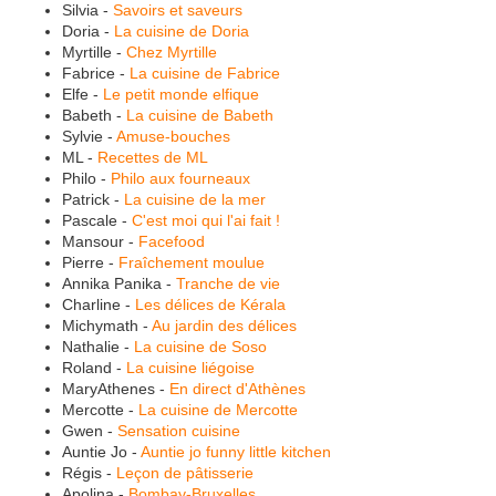
Silvia -
Savoirs et saveurs
Doria -
La cuisine de Doria
Myrtille -
Chez Myrtille
Fabrice -
La cuisine de Fabrice
Elfe -
Le petit monde elfique
Babeth -
La cuisine de Babeth
Sylvie -
Amuse-bouches
ML -
Recettes de ML
Philo -
Philo aux fourneaux
Patrick -
La cuisine de la mer
Pascale -
C'est moi qui l'ai fait !
Mansour -
Facefood
Pierre -
Fraîchement moulue
Annika Panika -
Tranche de vie
Charline -
Les délices de Kérala
Michymath -
Au jardin des délices
Nathalie -
La cuisine de Soso
Roland -
La cuisine liégoise
MaryAthenes -
En direct d'Athènes
Mercotte -
La cuisine de Mercotte
Gwen -
Sensation cuisine
Auntie Jo -
Auntie jo funny little kitchen
Régis -
Leçon de pâtisserie
Apolina -
Bombay-Bruxelles