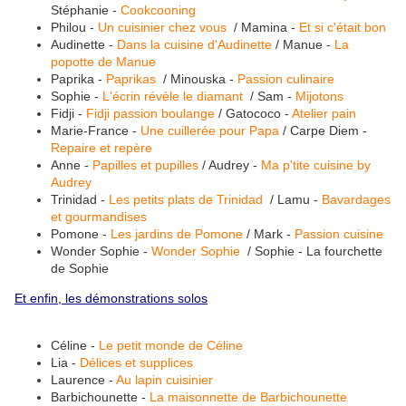
Stéphanie -
Cookcooning
Philou -
Un cuisinier chez vous
/ Mamina -
Et si c'était bon
Audinette -
Dans la cuisine d'Audinette
/ Manue -
La
popotte de Manue
Paprika -
Paprikas
/ Minouska -
Passion culinaire
Sophie -
L'écrin révèle le diamant
/ Sam -
Mijotons
Fidji -
Fidji passion boulange
/ Gatococo -
Atelier pain
Marie-France -
Une cuillerée pour Papa
/ Carpe Diem -
Repaire et repère
Anne -
Papilles et pupilles
/ Audrey -
Ma p'tite cuisine by
Audrey
Trinidad -
Les petits plats de Trinidad
/ Lamu -
Bavardages
et gourmandises
Pomone -
Les jardins de Pomone
/ Mark -
Passion cuisine
Wonder Sophie -
Wonder Sophie
/ Sophie - La fourchette
de Sophie
Et enfin, les démonstrations solos
Céline -
Le petit monde de Céline
Lia -
Délices et supplices
Laurence -
Au lapin cuisinier
Barbichounette -
La maisonnette de Barbichounette