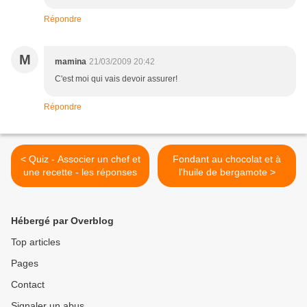
Répondre
M
mamina
21/03/2009 20:42
C'est moi qui vais devoir assurer!
Répondre
< Quiz - Associer un chef et
Fondant au chocolat et à
une recette - les réponses
l'huile de bergamote >
Hébergé par Overblog
Top articles
Pages
Contact
Signaler un abus