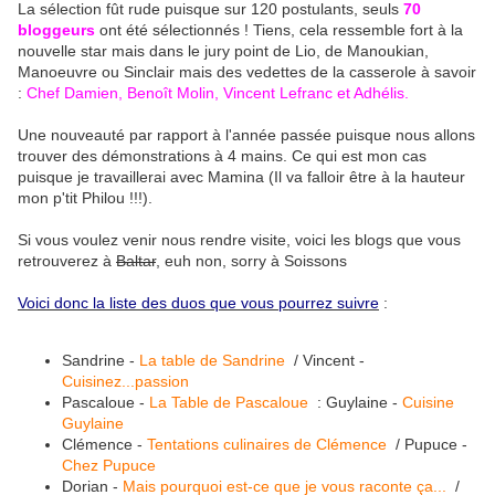
La sélection fût rude puisque sur 120 postulants, seuls
70
bloggeurs
ont été sélectionnés ! Tiens, cela ressemble fort à la
nouvelle star mais dans le jury point de Lio, de Manoukian,
Manoeuvre ou Sinclair mais des vedettes de la casserole à savoir
:
Chef Damien, Benoît Molin, Vincent Lefranc et Adhélis.
Une nouveauté par rapport à l'année passée puisque nous allons
trouver des démonstrations à 4 mains. Ce qui est mon cas
puisque je travaillerai avec Mamina (Il va falloir être à la hauteur
mon p'tit Philou !!!).
Si vous voulez venir nous rendre visite, voici les blogs que vous
retrouverez à
Baltar
, euh non, sorry à Soissons
Voici donc la liste des duos que vous pourrez suivre
:
Sandrine -
La table de Sandrine
/ Vincent -
Cuisinez...passion
Pascaloue -
La Table de Pascaloue
: Guylaine -
Cuisine
Guylaine
Clémence -
Tentations culinaires de Clémence
/ Pupuce -
Chez Pupuce
Dorian -
Mais pourquoi est-ce que je vous raconte ça...
/