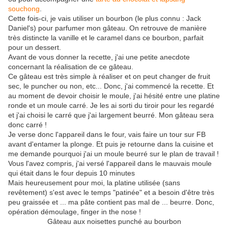
souchong
.
Cette fois-ci, je vais utiliser un bourbon (le plus connu : Jack
Daniel's) pour parfumer mon gâteau. On retrouve de manière
très distincte la vanille et le caramel dans ce bourbon, parfait
pour un dessert.
Avant de vous donner la recette, j'ai une petite anecdote
concernant la réalisation de ce gâteau.
Ce gâteau est très simple à réaliser et on peut changer de fruit
sec, le puncher ou non, etc... Donc, j'ai commencé la recette. Et
au moment de devoir choisir le moule, j'ai hésité entre une platine
ronde et un moule carré. Je les ai sorti du tiroir pour les regardé
et j'ai choisi le carré que j'ai largement beurré. Mon gâteau sera
donc carré !
Je verse donc l'appareil dans le four, vais faire un tour sur FB
avant d'entamer la plonge. Et puis je retourne dans la cuisine et
me demande pourquoi j'ai un moule beurré sur le plan de travail !
Vous l'avez compris, j'ai versé l'appareil dans le mauvais moule
qui était dans le four depuis 10 minutes
Mais heureusement pour moi, la platine utilisée (sans
revêtement) s'est avec le temps "patinée" et a besoin d'être très
peu graissée et ... ma pâte contient pas mal de ... beurre. Donc,
opération démoulage, finger in the nose !
Gâteau aux noisettes punché au bourbon