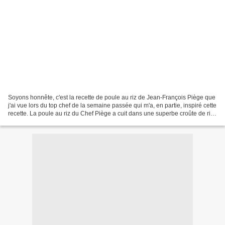
Soyons honnête, c'est la recette de poule au riz de Jean-François Piège que
j'ai vue lors du top chef de la semaine passée qui m'a, en partie, inspiré cette
recette. La poule au riz du Chef Piège a cuit dans une superbe croûte de riz
basmati. Outre le...