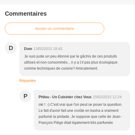
Commentaires
Ajouter un commentaire
D
Dom
13/02/2015 18:40
Je suis juste un peu étonné par le gâchis de ces produits
utilises et non consommés... n y a t il pas plus écologique
comme techniques de cuisine? Amicalement.
Répondre
P
Philou - Un Cuisinier chez Vous
15/02/2015 12:24
oki ! :-) C'est vrai que l'on peut se poser la question.
Le fait d'avoir fait une croûte en kasha a vraiment
parfumé la pintade. Je suppose que celle de Jean-
François Piège était également très parfumée