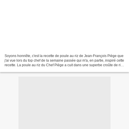
Soyons honnête, c'est la recette de poule au riz de Jean-François Piège que
j'ai vue lors du top chef de la semaine passée qui m'a, en partie, inspiré cette
recette. La poule au riz du Chef Piège a cuit dans une superbe croûte de riz
basmati. Outre le...