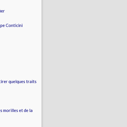
ier
ppe Conticini
tirer quelques traits
 morilles et de la