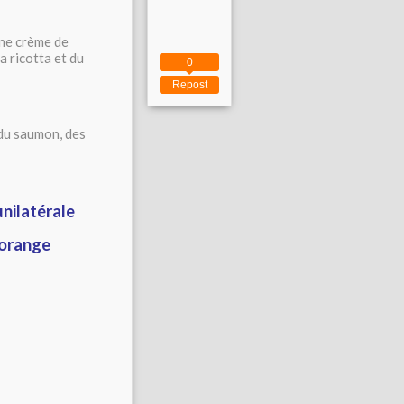
une crème de
a ricotta et du
0
Repost
 du saumon, des
nilatérale
'orange