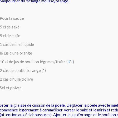
Saupoudrer du mélange mélisse/orange
Pour la sauce
5 cl de saké
5 cl de mirin
1 càs de miel liquide
le jus d'une orange
10 cl de jus de bouillon légumes/fruits (
ICI
)
2 càs de confit d'orange (*)
2 càs d'huile d'olive
Sel et poivre
Jeter la graisse de cuisson de la poêle. Déglacer la poêle avec le miel
commence légèrement à caraméliser, verser le saké et le mirin et ré
(attention aux éclaboussures). Ajouter le jus d'orange et le bouillon e