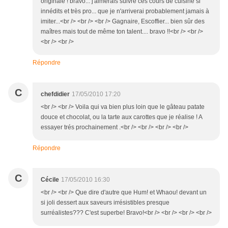
originale ! bravo... j'aimerais suivre ces cours de cuisine si
innédits et très pro... que je n'arriverai probablement jamais à
imiter...<br /> <br /> <br /> Gagnaire, Escoffier... bien sûr des
maîtres mais tout de même ton talent.... bravo !!<br /> <br />
<br /> <br />
Répondre
C
chefdidier
17/05/2010 17:20
<br /> <br /> Voila qui va bien plus loin que le gâteau patate
douce et chocolat, ou la tarte aux carottes que je réalise ! A
essayer trés prochainement .<br /> <br /> <br /> <br />
Répondre
C
Cécile
17/05/2010 16:30
<br /> <br /> Que dire d'autre que Hum! et Whaou! devant un
si joli dessert aux saveurs irrésistibles presque
surréalistes??? C'est superbe! Bravo!<br /> <br /> <br /> <br />