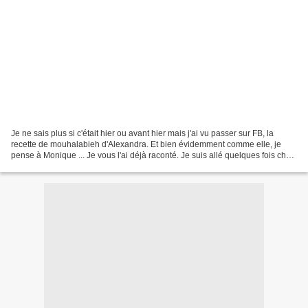
Je ne sais plus si c'était hier ou avant hier mais j'ai vu passer sur FB, la
recette de mouhalabieh d'Alexandra. Et bien évidemment comme elle, je
pense à Monique ... Je vous l'ai déjà raconté. Je suis allé quelques fois chez
Monique. J'y ai été à chaque...