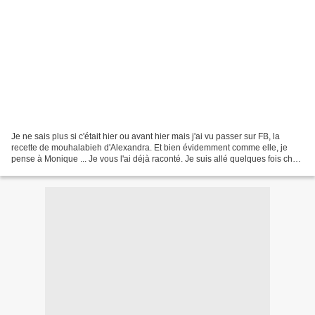
Je ne sais plus si c'était hier ou avant hier mais j'ai vu passer sur FB, la
recette de mouhalabieh d'Alexandra. Et bien évidemment comme elle, je
pense à Monique ... Je vous l'ai déjà raconté. Je suis allé quelques fois chez
Monique. J'y ai été à chaque...