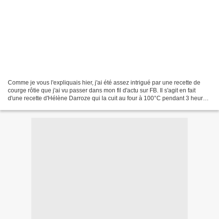
Comme je vous l'expliquais hier, j'ai été assez intrigué par une recette de
courge rôtie que j'ai vu passer dans mon fil d'actu sur FB. Il s'agit en fait
d'une recette d'Hélène Darroze qui la cuit au four à 100°C pendant 3 heures.
Il suffit de récupérer...