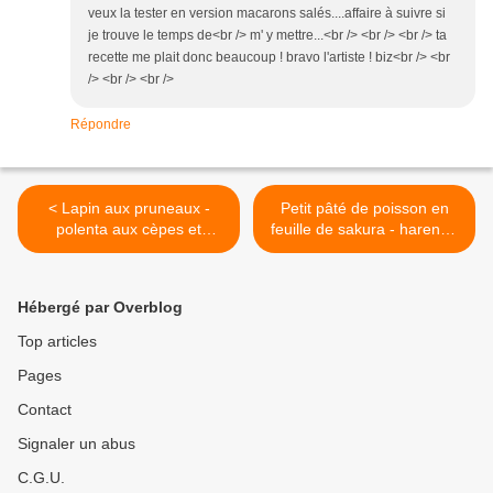
veux la tester en version macarons salés....affaire à suivre si
je trouve le temps de<br /> m' y mettre...<br /> <br /> <br /> ta
recette me plait donc beaucoup ! bravo l'artiste ! biz<br /> <br
/> <br /> <br />
Répondre
< Lapin aux pruneaux -
Petit pâté de poisson en
polenta aux cèpes et
feuille de sakura - harenga
trompettes aux herbes
et oeuf de caille >
Hébergé par Overblog
Top articles
Pages
Contact
Signaler un abus
C.G.U.