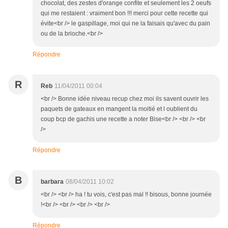
chocolat, des zestes d'orange confite et seulement les 2 oeufs
qui me restaient : vraiment bon !!! merci pour cette recette qui
évite<br /> le gaspillage, moi qui ne la faisais qu'avec du pain
ou de la brioche.<br />
Répondre
R
Reb
11/04/2011 00:04
<br /> Bonne idée niveau recup chez moi ils savent ouvrir les
paquets de gateaux en mangent la moitié et l oublient du
coup bcp de gachis une recette a noter Bise<br /> <br /> <br
/>
Répondre
B
barbara
08/04/2011 10:02
<br /> <br /> ha ! tu vois, c'est pas mal !! bisous, bonne journée
!<br /> <br /> <br /> <br />
Répondre